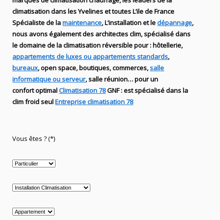
marques de
climatisation chauffage
, les leaders
de la
climatisation dans les Yvelines et toutes L’ile de France
Spécialiste de
la
maintenance
, L’installation
et le
dépannage
,
nous avons également des
architectes clim,
spécialisé dans
le domaine de la
climatisation réversible
pour : hôtellerie,
appartements de luxes ou appartements standards
,
bureaux
, open space, boutiques
, commerces,
salle
informatique ou serveur
, salle réunion… pour un
confort optimal
Climatisation 78
GNF
:
est
spécialisé
dans la
clim
froid seul
Entreprise climatisation 78
Vous êtes ? (*)