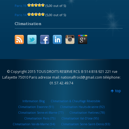
Paris 19
(5,00 out of 5)
Paris 14
(5,00 out of 5)
Climatisation
© Copyright 2015 TOUS DROITS RESERVE RCS: B 514 818 921 221 rue
Lafayette 75010 Paris adresse mail: nationalfroid@gmail.com téléphone:
01.57.42.49.74
top
Information Blog
Climatisation & Chauffage Réversible
Climatisation Essonne (91)
Climatisation Hauts-de-seine (92)
Climatisation Seine-et-Marne (77)
Climatisation Yvelines (78)
Climatisation Paris (75)
Climatisation Val-D’oise (95)
Climatisation Val-de-Marne (94)
Climatisation Seine-Saint-Denis (93)