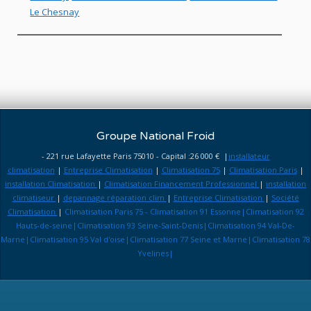
Le Chesnay
Groupe National Froid
- 221 rue Lafayette Paris 75010 - Capital :26 000 € |
installateur
climatisation
|
Entreprise Climatisation
|
Climatisation 75
|
Climatisation Paris
|
installation Climatisation
|
Climatisation Financement Professionnel
|
installation
climatiseur
|
depannage réparation clim
|
Entreprise Climatisation
|
Société
Climatisation
|
Climatisation Paris 75 - Climatisation 91 Essonne|Climatisation 92
Hauts-de-seine|Climatisation 93 Seine-Saint-Denis|Climatisation 94 Val-De-
Marne|Climatisation 95 Val d'oise|Climatisation 77 Seine et Marne|Climatisation 78
Yvelines|