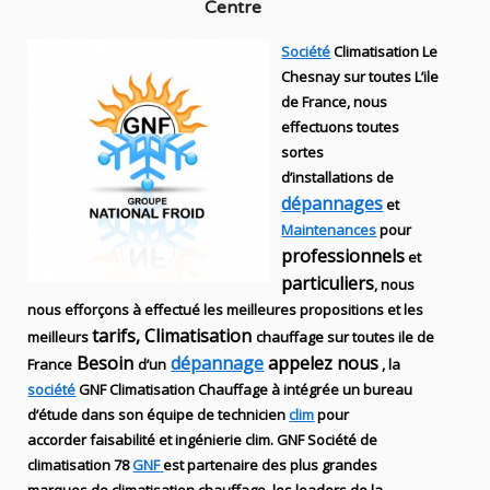
Centre
Société
Climatisation Le
Chesnay sur toutes L’ile
de France, nous
effectuons toutes
sortes
d’installations
de
dépannages
et
Maintenances
pour
professionnels
et
particuliers
, nous
nous efforçons à effectué les meilleures propositions et les
tarifs, Climatisation
meilleurs
chauffage sur toutes ile de
Besoin
dépannage
appelez nous
France
d’un
, la
société
GNF
Climatisation Chauffage
à intégrée un bureau
d’étude dans son équipe de technicien
clim
pour
accorder faisabilité et ingénierie
clim
.
GNF
Société de
climatisation 78
GNF
est partenaire des plus grandes