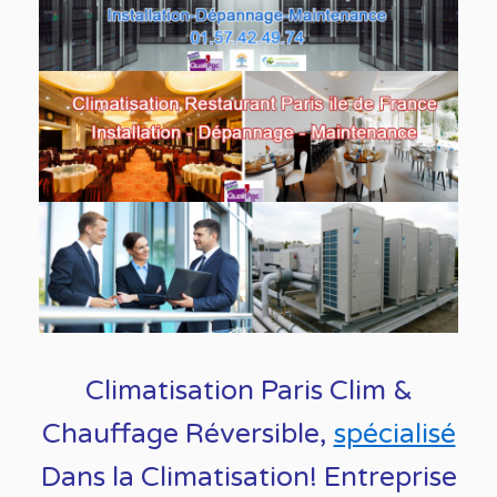
Climatisation Paris Clim &
Chauffage Réversible,
spécialisé
Dans la C
limatisation!
Entreprise