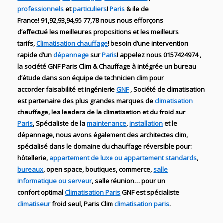
professionnels
et
particuliers
!
Paris
& ile de
France!
91,92,93,94,95 77,78 nous nous efforçons
d’effectué les meilleures propositions et les meilleurs
tarifs,
Climatisation chauffage
! besoin d’une intervention
rapide
d’un
dépannage
sur
Paris
! appelez nous 0157424974
,
la
société
GNF
Paris
Clim & Chauffage
à intégrée un bureau
d’étude dans son équipe de technicien
clim
pour
accorder faisabilité et ingénierie
GNF
,
Société de climatisation
est partenaire des plus grandes marques de
climatisation
chauffage
, les leaders
de la
climatisation et du froid sur
Paris
, Spécialiste de
la
maintenance
,
installation
et le
dépannage
, nous avons également des
architectes clim,
spécialisé dans le domaine du chauffage
réversible
pour:
hôtellerie,
appartement de luxe ou appartement standards
,
bureaux
, open space, boutiques
, commerce,
salle
informatique ou serveur
, salle réunion… pour un
confort optimal
Climatisation Paris
GNF
est
spéc
ialiste
climatiseur
froid seul, Paris Clim
climatisation paris
.