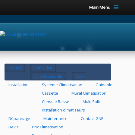
Main Menu
Accueil
Paris Clim
Clim Reversible
Daikin
Installation
Systeme Climatisation
Gainable
Cassette
Mural Climatisation
Console Basse
Multi Split
installation climatiseurs
Dépannage
Maintenance
Contact GNF
Devis
Prix Climatisation