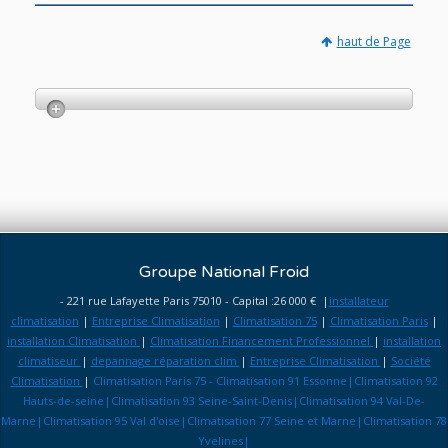
haut de Page
Groupe National Froid
- 221 rue Lafayette Paris 75010 - Capital :26 000 € |
installateur
climatisation
|
Entreprise Climatisation
|
Climatisation 75
|
Climatisation Paris
|
installation Climatisation
|
Climatisation Financement Professionnel
|
installation
climatiseur
|
depannage réparation clim
|
Entreprise Climatisation
|
Société
Climatisation
|
Climatisation Paris 75 - Climatisation 91 Essonne|Climatisation 92
Hauts-de-seine|Climatisation 93 Seine-Saint-Denis|Climatisation 94 Val-De-
Marne|Climatisation 95 Val d'oise|Climatisation 77 Seine et Marne|Climatisation 78
Yvelines|