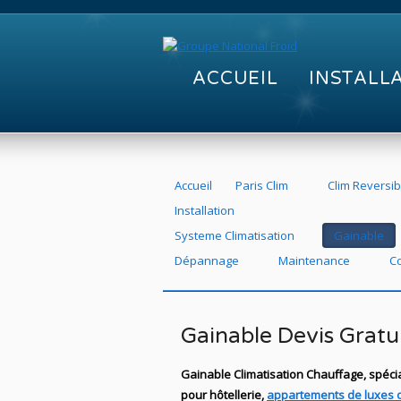
ACCUEIL
INSTALL
Accueil
Paris Clim
Clim Reversib
Installation
Systeme Climatisation
Gainable
Dépannage
Maintenance
C
Gainable Devis Gratu
Gainable Climatisation Chauffage, spécial
pour hôtellerie,
appartements de luxes 