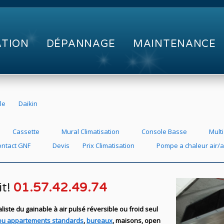
ATION
DÉPANNAGE
MAINTENANCE
le
Daikin
Cassette
Mural Climatisation
Console Basse
Multi
ontact GNF
Devis
Prix Climatisation
Pompe a chaleur air/a
it!
01.57.42.49.74
iste du gainable à air pulsé réversible ou froid seul
ou appartements standards
,
bureaux
, maisons, open