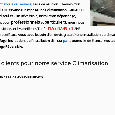
ormatique ou serveur
, salle de réunion… besoin d’un
l GNF revendeur et poseur de climatisation GAINABLE !
oid seul et Clim Réversible, installation dépannage,
professionnels
particuliers
r,
pour
et
, nous nous
01.57.42.49.74
itions! et les meilleurs Tarif!
GNF
 et efficace
vous avez besoin d’un devis gratuit ? une
installation de clima
ffage
, les leaders
de l’installation clim sur
paris
toutes ile de France,
nos te
age Réversible,
clients pour notre service Climatisation
 la base de 450 évaluations)