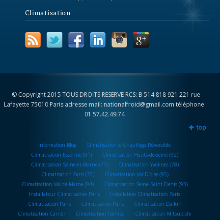
Climatisation
© Copyright 2015 TOUS DROITS RESERVE RCS: B 514 818 921 221 rue
Lafayette 75010 Paris adresse mail: nationalfroid@gmail.com téléphone:
01.57.42.49.74
top
Information Blog
Climatisation & Chauffage Réversible
Climatisation Essonne (91)
Climatisation Hauts-de-seine (92)
Climatisation Seine-et-Marne (77)
Climatisation Yvelines (78)
Climatisation Paris (75)
Climatisation Val-D’oise (95)
Climatisation Val-de-Marne (94)
Climatisation Seine-Saint-Denis (93)
Installateur Climatisation Paris
Installation Climatisation Paris
Climatisation Paris
Climatisation Paris
Climatisation Daikin
Climatisation Carrier
Climatisation Toshiba
Climatisation Mitsubishi