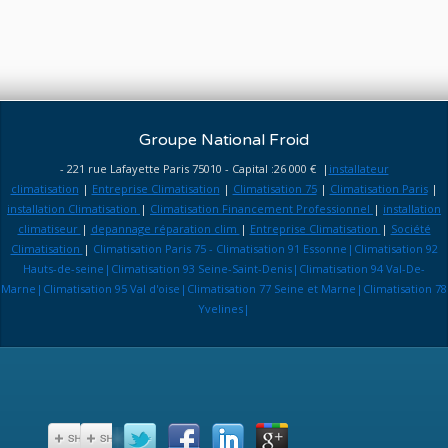
Groupe National Froid
- 221 rue Lafayette Paris 75010 - Capital :26 000 € |
installateur
climatisation
|
Entreprise Climatisation
|
Climatisation 75
|
Climatisation Paris
|
installation Climatisation
|
Climatisation Financement Professionnel
|
installation
climatiseur
|
depannage réparation clim
|
Entreprise Climatisation
|
Société
Climatisation
|
Climatisation Paris 75 - Climatisation 91 Essonne|Climatisation 92
Hauts-de-seine|Climatisation 93 Seine-Saint-Denis|Climatisation 94 Val-De-
Marne|Climatisation 95 Val d'oise|Climatisation 77 Seine et Marne|Climatisation 78
Yvelines|