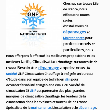
Chesnay sur toutes L’ile
de France, nous
effectuons toutes
sortes
d’installations
de
dépannages
et
Maintenances
pour
professionnels
et
particuliers
, nous
nous efforçons à effectué les meilleures propositions et les
tarifs, Climatisation
meilleurs
chauffage sur toutes ile de
Besoin
dépannage
appelez nous
France
d’un
, la
société
GNF
Climatisation Chauffage
à intégrée un bureau
d’étude dans son équipe de technicien
clim
pour
accorder faisabilité et ingénierie
clim
.
GNF
Société de
climatisation 78
GNF
est partenaire des plus grandes
marques de
climatisation chauffage
, les leaders
de la
climatisation dans les Yvelines et toutes L’ile de France
Spécialiste de
la
maintenance
, L’installation
et le
dépannage
,