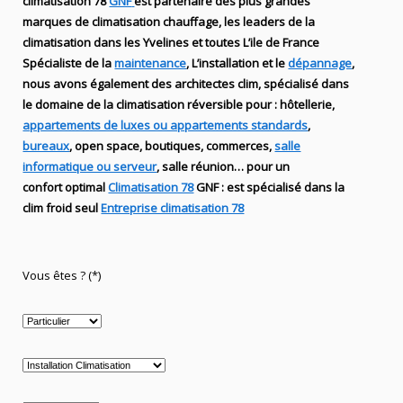
climatisation 78
GNF
est partenaire des plus grandes
marques de
climatisation chauffage
, les leaders
de la
climatisation dans les Yvelines et toutes L’ile de France
Spécialiste de
la
maintenance
, L’installation
et le
dépannage
,
nous avons également des
architectes clim,
spécialisé dans
le domaine de la
climatisation réversible
pour : hôtellerie,
appartements de luxes ou appartements standards
,
bureaux
, open space, boutiques
, commerces,
salle
informatique ou serveur
, salle réunion… pour un
confort optimal
Climatisation 78
GNF
:
est
spécialisé
dans la
clim
froid seul
Entreprise climatisation 78
Vous êtes ? (*)