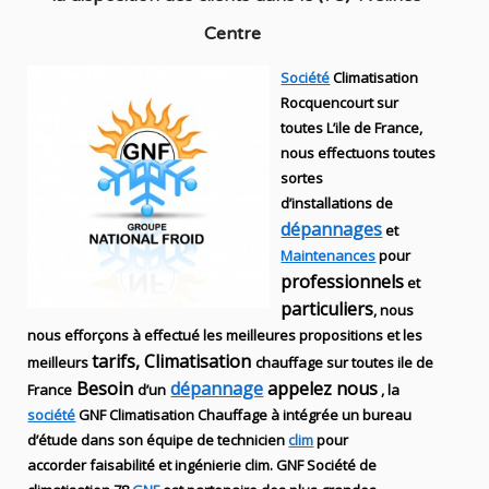
Centre
Société
Climatisation
Rocquencourt sur
toutes L’ile de France,
nous effectuons toutes
sortes
d’installations
de
dépannages
et
Maintenances
pour
professionnels
et
particuliers
, nous
nous efforçons à effectué les meilleures propositions et les
tarifs, Climatisation
meilleurs
chauffage sur toutes ile de
Besoin
dépannage
appelez nous
France
d’un
, la
société
GNF
Climatisation Chauffage
à intégrée un bureau
d’étude dans son équipe de technicien
clim
pour
accorder faisabilité et ingénierie
clim
.
GNF
Société de