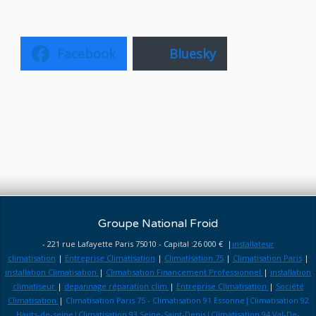
Facebook
Bluesky
Groupe National Froid
- 221 rue Lafayette Paris 75010 - Capital :26 000 € |
installateur
climatisation
|
Entreprise Climatisation
|
Climatisation 75
|
Climatisation Paris
|
installation Climatisation
|
Climatisation Financement Professionnel
|
installation
climatiseur
|
depannage réparation clim
|
Entreprise Climatisation
|
Société
Climatisation
|
Climatisation Paris 75 - Climatisation 91 Essonne|Climatisation 92
Hauts-de-seine|Climatisation 93 Seine-Saint-Denis|Climatisation 94 Val-De-