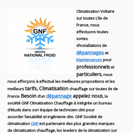
Climatisation Voltaire
sur toutes L’ile de
France, nous
effectuons toutes
sortes
d’installations
de
dépannages
et
Maintenances
pour
professionnels
et
particuliers
, nous
nous efforçons à effectué les meilleures propositions et les
tarifs, Climatisation
meilleurs
chauffage sur toutes ile de
Besoin
dépannage
appelez nous
France
d’un
, la
société
GNF
Climatisation Chauffage
à intégrée un bureau
d’étude dans son équipe de technicien
clim
pour
accorder faisabilité et ingénierie
clim
.
GNF
Société de
climatisation
GNF
est partenaire des plus grandes marques
de
climatisation chauffage
, les leaders
de la
climatisation sur