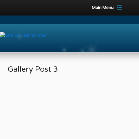
Main Menu
Gallery Post 3