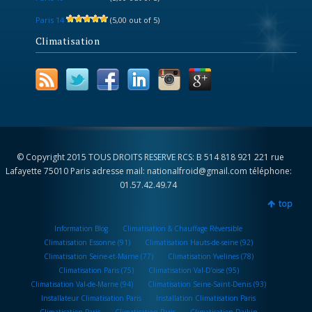
Paris 14
(5,00 out of 5)
Climatisation
© Copyright 2015 TOUS DROITS RESERVE RCS: B 514 818 921 221 rue
Lafayette 75010 Paris adresse mail: nationalfroid@gmail.com téléphone:
01.57.42.49.74
top
Information Blog
Climatisation & Chauffage Réversible
Climatisation Essonne (91)
Climatisation Hauts-de-seine (92)
Climatisation Seine-et-Marne (77)
Climatisation Yvelines (78)
Climatisation Paris (75)
Climatisation Val-D’oise (95)
Climatisation Val-de-Marne (94)
Climatisation Seine-Saint-Denis (93)
Installateur Climatisation Paris
Installation Climatisation Paris
Climatisation Paris
Climatisation Paris
Climatisation Daikin