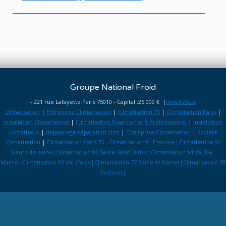
Groupe National Froid
- 221 rue Lafayette Paris 75010 - Capital :26 000 € |
installateur
climatisation
|
Entreprise Climatisation
|
Climatisation 75
|
Climatisation Paris
|
installation Climatisation
|
Climatisation Financement Professionnel
|
installation
climatiseur
|
depannage réparation clim
|
Entreprise Climatisation
|
Société
Climatisation
|
Climatisation Paris 75 - Climatisation 91 Essonne|Climatisation 92
Hauts-de-seine|Climatisation 93 Seine-Saint-Denis|Climatisation 94 Val-De-
Marne|Climatisation 95 Val d'oise|Climatisation 77 Seine et Marne|Climatisation 78
Yvelines|