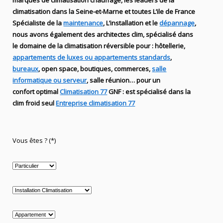
marques de
climatisation chauffage
, les leaders
de la
climatisation dans la Seine-et-Marne et toutes L’ile de France
Spécialiste de
la
maintenance
, L’installation
et le
dépannage
,
nous avons également des
architectes clim,
spécialisé dans
le domaine de la
climatisation réversible
pour : hôtellerie,
appartements de luxes ou appartements standards
,
bureaux
, open space, boutiques
, commerces,
salle
informatique ou serveur
, salle réunion… pour un
confort optimal
Climatisation 77
GNF
:
est
spécialisé
dans la
clim
froid seul
Entreprise climatisation 77
Vous êtes ? (*)