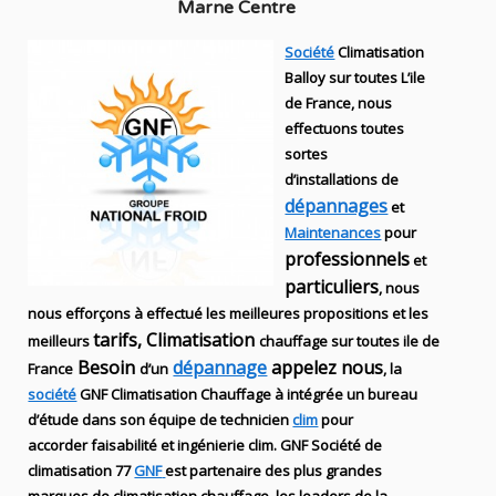
Marne Centre
Société
Climatisation
Balloy sur toutes L’ile
de France, nous
effectuons toutes
sortes
d’installations
de
dépannages
et
Maintenances
pour
professionnels
et
particuliers
, nous
nous efforçons à effectué les meilleures propositions et les
tarifs, Climatisation
meilleurs
chauffage sur toutes ile de
Besoin
dépannage
appelez nous
France
d’un
, la
société
GNF
Climatisation Chauffage
à intégrée un bureau
d’étude dans son équipe de technicien
clim
pour
accorder faisabilité et ingénierie
clim
.
GNF
Société de
climatisation 77
GNF
est partenaire des plus grandes