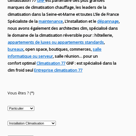
climatisation 77
GNF
est partenaire des plus grandes
marques de
climatisation chauffage
, les leaders
de la
climatisation dans la Seine-et-Marne et toutes L’ile de France
Spécialiste de
la
maintenance
, L’installation
et le
dépannage
,
nous avons également des
architectes clim,
spécialisé dans
le domaine de la
climatisation réversible
pour : hôtellerie,
appartements de luxes ou appartements standards
,
bureaux
, open space, boutiques
, commerces,
salle
informatique ou serveur
, salle réunion… pour un
confort optimal
Climatisation 77
GNF
:
est
spécialisé
dans la
clim
froid seul
Entreprise climatisation 77
Vous êtes ? (*)