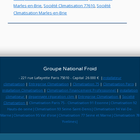
Marles-en-Brie
,
Société Climatisation 77610
,
Société
Climatisation Marles-en-Brie
Groupe National Froid
- 221 rue Lafayette Paris 75010 - Capital :26 000 € |
installateur
climatisation
|
Entreprise Climatisation
|
Climatisation 75
|
Climatisation Paris
|
installation Climatisation
|
Climatisation Financement Professionnel
|
installation
climatiseur
|
depannage réparation clim
|
Entreprise Climatisation
|
Société
Climatisation
|
Climatisation Paris 75 - Climatisation 91 Essonne|Climatisation 92
Hauts-de-seine|Climatisation 93 Seine-Saint-Denis|Climatisation 94 Val-De-
Marne|Climatisation 95 Val d'oise|Climatisation 77 Seine et Marne|Climatisation 78
Yvelines|