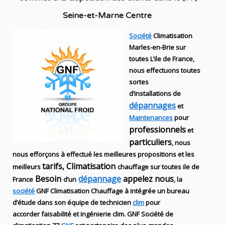
Seine-et-Marne Centre
Société
Climatisation
Marles-en-Brie sur
toutes L’ile de France,
nous effectuons toutes
sortes
d’installations
de
dépannages
et
Maintenances
pour
professionnels
et
particuliers
, nous
nous efforçons à effectué les meilleures propositions et les
tarifs, Climatisation
meilleurs
chauffage sur toutes ile de
Besoin
dépannage
appelez nous
France
d’un
, la
société
GNF
Climatisation Chauffage
à intégrée un bureau
d’étude dans son équipe de technicien
clim
pour
accorder faisabilité et ingénierie
clim
.
GNF
Société de