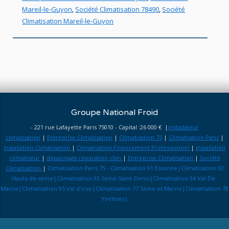
Mareil-le-Guyon
,
Société Climatisation 78490
,
Société
Climatisation Mareil-le-Guyon
Groupe National Froid
- 221 rue Lafayette Paris 75010 - Capital :26 000 € |
installateur
climatisation
|
Entreprise Climatisation
|
Climatisation 75
|
Climatisation Paris
|
installation Climatisation
|
Climatisation Financement Professionnel
|
installation
climatiseur
|
depannage réparation clim
|
Entreprise Climatisation
|
Société
Climatisation
|
Climatisation Paris 75 - Climatisation 91 Essonne|Climatisation 92
Hauts-de-seine|Climatisation 93 Seine-Saint-Denis|Climatisation 94 Val-De-
Marne|Climatisation 95 Val d'oise|Climatisation 77 Seine et Marne|Climatisation 78
Yvelines|