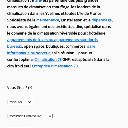
climatisation 78
GNF
est partenaire des plus grandes
marques de
climatisation chauffage
, les leaders
de la
climatisation dans les Yvelines et toutes L’ile de France
Spécialiste de
la
maintenance
, L’installation
et le
dépannage
,
nous avons également des
architectes clim,
spécialisé dans
le domaine de la
climatisation réversible
pour : hôtellerie,
appartements de luxes ou appartements standards
,
bureaux
, open space, boutiques
, commerces,
salle
informatique ou serveur
, salle réunion… pour un
confort optimal
Climatisation 78
GNF
:
est
spécialisé
dans la
clim
froid seul
Entreprise climatisation 78
Vous êtes ? (*)