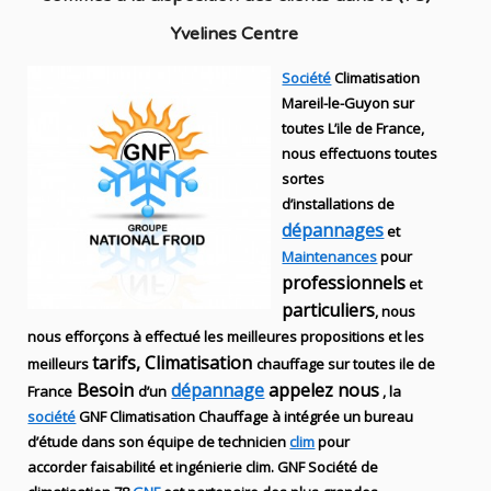
Yvelines Centre
Société
Climatisation
Mareil-le-Guyon sur
toutes L’ile de France,
nous effectuons toutes
sortes
d’installations
de
dépannages
et
Maintenances
pour
professionnels
et
particuliers
, nous
nous efforçons à effectué les meilleures propositions et les
tarifs, Climatisation
meilleurs
chauffage sur toutes ile de
Besoin
dépannage
appelez nous
France
d’un
, la
société
GNF
Climatisation Chauffage
à intégrée un bureau
d’étude dans son équipe de technicien
clim
pour
accorder faisabilité et ingénierie
clim
.
GNF
Société de