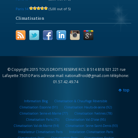
Paris 14
(5,00 out of 5)
Climatisation
© Copyright 2015 TOUS DROITS RESERVE RCS: B 514 818 921 221 rue
Lafayette 75010 Paris adresse mail: nationalfroid@gmail.com téléphone:
01.57.42.49.74
top
Information Blog
Climatisation & Chauffage Réversible
Climatisation Essonne (91)
Climatisation Hauts-de-seine (92)
Climatisation Seine-et-Marne (77)
Climatisation Yvelines (78)
Climatisation Paris (75)
Climatisation Val-D’oise (95)
Climatisation Val-de-Marne (94)
Climatisation Seine-Saint-Denis (93)
Installateur Climatisation Paris
Installation Climatisation Paris
Climatisation Paris
Climatisation Paris
Climatisation Daikin