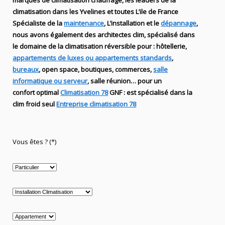
marques de
climatisation chauffage
, les leaders
de la
climatisation dans les Yvelines et toutes L’ile de France
Spécialiste de
la
maintenance
, L’installation
et le
dépannage
,
nous avons également des
architectes clim,
spécialisé dans
le domaine de la
climatisation réversible
pour : hôtellerie,
appartements de luxes ou appartements standards
,
bureaux
, open space, boutiques
, commerces,
salle
informatique ou serveur
, salle réunion… pour un
confort optimal
Climatisation 78
GNF
:
est
spécialisé
dans la
clim
froid seul
Entreprise climatisation 78
Vous êtes ? (*)