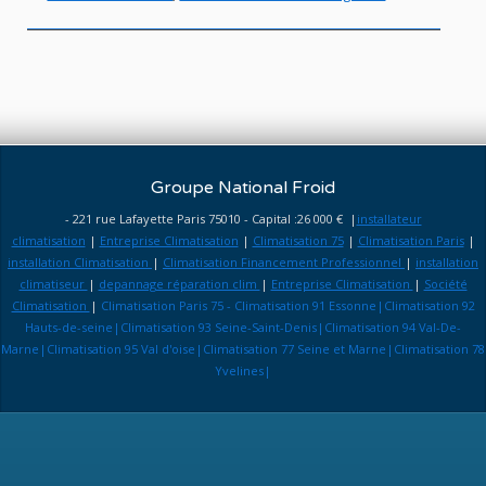
Groupe National Froid
- 221 rue Lafayette Paris 75010 - Capital :26 000 € |
installateur
climatisation
|
Entreprise Climatisation
|
Climatisation 75
|
Climatisation Paris
|
installation Climatisation
|
Climatisation Financement Professionnel
|
installation
climatiseur
|
depannage réparation clim
|
Entreprise Climatisation
|
Société
Climatisation
|
Climatisation Paris 75 - Climatisation 91 Essonne|Climatisation 92
Hauts-de-seine|Climatisation 93 Seine-Saint-Denis|Climatisation 94 Val-De-
Marne|Climatisation 95 Val d'oise|Climatisation 77 Seine et Marne|Climatisation 78
Yvelines|