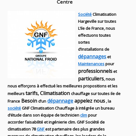
Centre
Société
Climatisation
Hargeville sur toutes
L’ile de France, nous
effectuons toutes
sortes
d’installations
de
dépannages
et
Maintenances
pour
professionnels
et
particuliers
, nous
nous efforçons à effectué les meilleures propositions et les
tarifs, Climatisation
meilleurs
chauffage sur toutes ile de
Besoin
dépannage
appelez nous
France
d’un
, la
société
GNF
Climatisation Chauffage
à intégrée un bureau
d’étude dans son équipe de technicien
clim
pour
accorder faisabilité et ingénierie
clim
.
GNF
Société de
climatisation 78
GNF
est partenaire des plus grandes