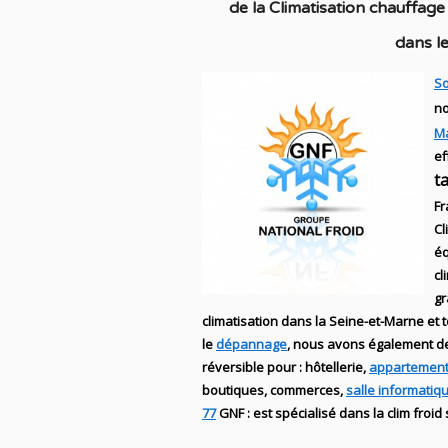
de la C
limatisation chauffage
dans
le
So
no
M
ef
t
Fr
Cl
éq
cl
g
climatisation dans la Seine-et-Marne et t
le
dépannage
, nous avons également 
réversible
pour : hôtellerie,
appartement
boutiques
, commerces,
salle informatiq
77
GNF
:
est
spécialisé
dans la clim
froid