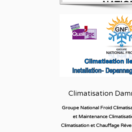
Climatisation Da
Groupe National Froid Climati
et Maintenance Climatisa
C
limatisation
et Chauffage
Réver