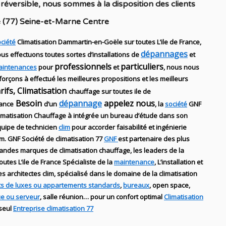
 réversible
, nous sommes à la disposition des clients
 (77) Seine-et-Marne Centre
ciété
Climatisation Dammartin-en-Goële sur toutes L’ile de France,
dépannages
us effectuons toutes sortes d’installations
de
et
professionnels
particuliers
aintenances
pour
et
, nous nous
forçons à effectué les meilleures propositions et les meilleurs
arifs, Climatisation
chauffage sur toutes ile de
Besoin
dépannage
appelez nous
ance
d’un
, la
société
GNF
imatisation Chauffage
à intégrée un bureau d’étude dans son
uipe de technicien
clim
pour accorder faisabilité et ingénierie
im
.
GNF
Société de climatisation 77
GNF
est partenaire des plus
randes marques de
climatisation chauffage
, les leaders
de la
outes L’ile de France Spécialiste de
la
maintenance
, L’installation
et
des
architectes clim,
spécialisé dans le domaine de la
climatisation
s de luxes ou appartements standards
,
bureaux
, open space,
ue ou serveur
, salle réunion… pour un confort optimal
Climatisation
 seul
Entreprise climatisation 77