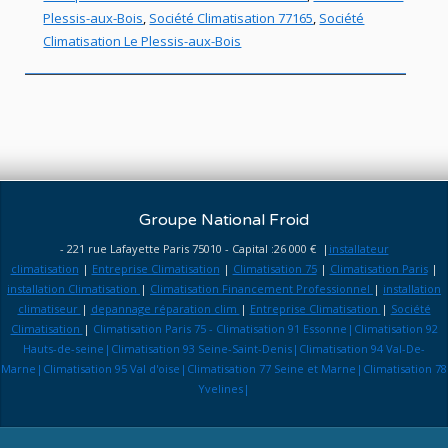
Plessis-aux-Bois
,
Société Climatisation 77165
,
Société
Climatisation Le Plessis-aux-Bois
Groupe National Froid
- 221 rue Lafayette Paris 75010 - Capital :26 000 € |
installateur
climatisation
|
Entreprise Climatisation
|
Climatisation 75
|
Climatisation Paris
|
installation Climatisation
|
Climatisation Financement Professionnel
|
installation
climatiseur
|
depannage réparation clim
|
Entreprise Climatisation
|
Société
Climatisation
|
Climatisation Paris 75 - Climatisation 91 Essonne|Climatisation 92
Hauts-de-seine|Climatisation 93 Seine-Saint-Denis|Climatisation 94 Val-De-
Marne|Climatisation 95 Val d'oise|Climatisation 77 Seine et Marne|Climatisation 78
Yvelines|