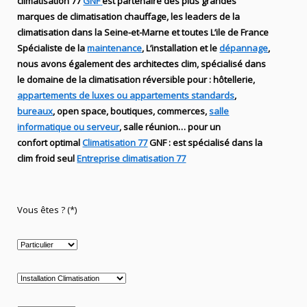
climatisation 77
GNF
est partenaire des plus grandes
marques de
climatisation chauffage
, les leaders
de la
climatisation dans la Seine-et-Marne et toutes L’ile de France
Spécialiste de
la
maintenance
, L’installation
et le
dépannage
,
nous avons également des
architectes clim,
spécialisé dans
le domaine de la
climatisation réversible
pour : hôtellerie,
appartements de luxes ou appartements standards
,
bureaux
, open space, boutiques
, commerces,
salle
informatique ou serveur
, salle réunion… pour un
confort optimal
Climatisation 77
GNF
:
est
spécialisé
dans la
clim
froid seul
Entreprise climatisation 77
Vous êtes ? (*)