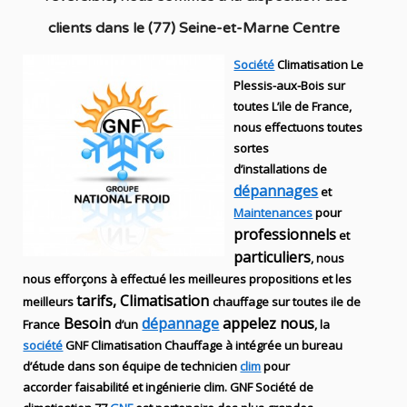
clients dans
le (77) Seine-et-Marne Centre
Société
Climatisation Le
Plessis-aux-Bois sur
toutes L’ile de France,
nous effectuons toutes
sortes
d’installations
de
dépannages
et
Maintenances
pour
professionnels
et
particuliers
, nous
nous efforçons à effectué les meilleures propositions et les
tarifs, Climatisation
meilleurs
chauffage sur toutes ile de
Besoin
dépannage
appelez nous
France
d’un
, la
société
GNF
Climatisation Chauffage
à intégrée un bureau
d’étude dans son équipe de technicien
clim
pour
accorder faisabilité et ingénierie
clim
.
GNF
Société de