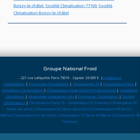
Boissy-le-châtel
,
Société Climatisation 77169
,
Société
Climatisation Boissy-le-châtel
Groupe National Froid
- 221 rue Lafayette Paris 75010 - Capital :26 000 € |
installateur
climatisation
|
Entreprise Climatisation
|
Climatisation 75
|
Climatisation Paris
|
installation Climatisation
|
Climatisation Financement Professionnel
|
installation
climatiseur
|
depannage réparation clim
|
Entreprise Climatisation
|
Société
Climatisation
|
Climatisation Paris 75 - Climatisation 91 Essonne|Climatisation 92
Hauts-de-seine|Climatisation 93 Seine-Saint-Denis|Climatisation 94 Val-De-
Marne|Climatisation 95 Val d'oise|Climatisation 77 Seine et Marne|Climatisation 78
Yvelines|