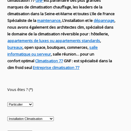
climatisation 77
GNF
est partenaire des plus grandes
marques de
climatisation chauffage
, les leaders
de la
climatisation dans la Seine-et-Marne et toutes L’ile de France
Spécialiste de
la
maintenance
, L’installation
et le
dépannage
,
nous avons également des
architectes clim,
spécialisé dans
le domaine de la
climatisation réversible
pour : hôtellerie,
appartements de luxes ou appartements standards
,
bureaux
, open space, boutiques
, commerces,
salle
informatique ou serveur
, salle réunion… pour un
confort optimal
Climatisation 77
GNF
:
est
spécialisé
dans la
clim
froid seul
Entreprise climatisation 77
Vous êtes ? (*)