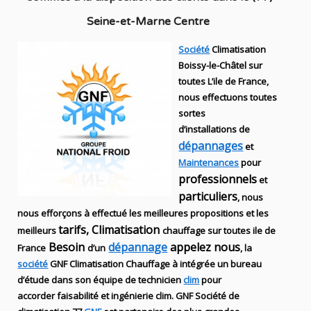
Seine-et-Marne Centre
Société
Climatisation
Boissy-le-Châtel sur
toutes L’ile de France,
nous effectuons toutes
sortes
d’installations
de
dépannages
et
Maintenances
pour
professionnels
et
particuliers
, nous
nous efforçons à effectué les meilleures propositions et les
tarifs, Climatisation
meilleurs
chauffage sur toutes ile de
Besoin
dépannage
appelez nous
France
d’un
, la
société
GNF
Climatisation Chauffage
à intégrée un bureau
d’étude dans son équipe de technicien
clim
pour
accorder faisabilité et ingénierie
clim
.
GNF
Société de