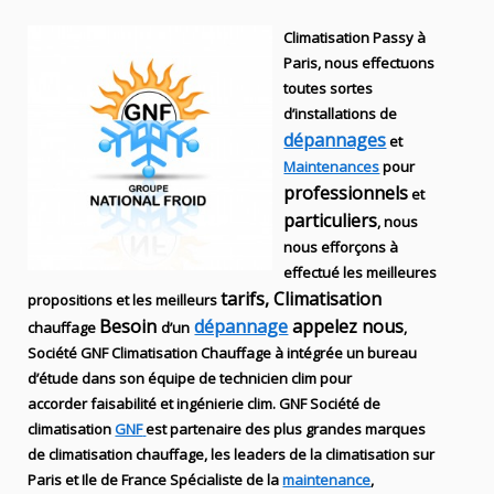
Climatisation Passy à
Paris, nous effectuons
toutes sortes
d’installations
de
dépannages
et
Maintenances
pour
professionnels
et
particuliers
, nous
nous efforçons à
effectué les meilleures
tarifs, Climatisation
propositions et les meilleurs
Besoin
dépannage
appelez nous
chauffage
d’un
,
S
ociété
GNF
Climatisation Chauffage
à intégrée un bureau
d’étude dans son équipe de technicien
clim
pour
accorder faisabilité et ingénierie
clim
.
GNF
Société de
climatisation
GNF
est partenaire des plus grandes marques
de
climatisation chauffage
, les leaders
de la
climatisation sur
Paris et Ile de France Spécialiste de
la
maintenance
,