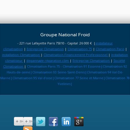
Groupe National Froid
- 221 rue Lafayette Paris 75010 - Capital :26 000 € |
installateur
climatisation
|
Entreprise Climatisation
|
Climatisation 75
|
Climatisation Paris
|
installation Climatisation
|
Climatisation Financement Professionnel
|
installation
climatiseur
|
depannage réparation clim
|
Entreprise Climatisation
|
Société
Climatisation
|
Climatisation Paris 75 - Climatisation 91 Essonne|Climatisation 92
Hauts-de-seine|Climatisation 93 Seine-Saint-Denis|Climatisation 94 Val-De-
Marne|Climatisation 95 Val d'oise|Climatisation 77 Seine et Marne|Climatisation 78
Yvelines|