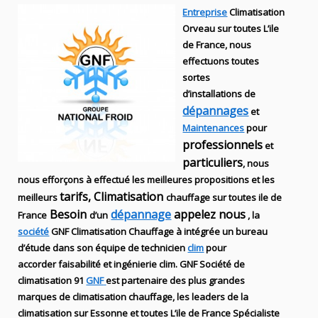
Entreprise
Climatisation
Orveau sur toutes L’ile
de France, nous
effectuons toutes
sortes
d’installations
de
dépannages
et
Maintenances
pour
professionnels
et
particuliers
, nous
nous efforçons à effectué les meilleures propositions et les
tarifs, Climatisation
meilleurs
chauffage sur toutes ile de
Besoin
dépannage
appelez nous
France
d’un
, la
société
GNF
Climatisation Chauffage
à intégrée un bureau
d’étude dans son équipe de technicien
clim
pour
accorder faisabilité et ingénierie
clim
.
GNF
Société de
climatisation 91
GNF
est partenaire des plus grandes
marques de
climatisation chauffage
, les leaders
de la
climatisation sur Essonne et toutes L’ile de France Spécialiste