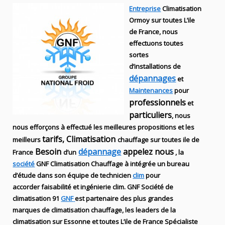
Entreprise
Climatisation
Ormoy sur toutes L’ile
de France, nous
effectuons toutes
sortes
d’installations
de
dépannages
et
Maintenances
pour
professionnels
et
particuliers
, nous
nous efforçons à effectué les meilleures propositions et les
tarifs, Climatisation
meilleurs
chauffage sur toutes ile de
Besoin
dépannage
appelez nous
France
d’un
, la
société
GNF
Climatisation Chauffage
à intégrée un bureau
d’étude dans son équipe de technicien
clim
pour
accorder faisabilité et ingénierie
clim
.
GNF
Société de
climatisation 91
GNF
est partenaire des plus grandes
marques de
climatisation chauffage
, les leaders
de la
climatisation sur Essonne et toutes L’ile de France Spécialiste