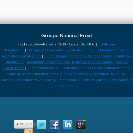
Groupe National Froid
- 221 rue Lafayette Paris 75010 - Capital :26 000 € |
installateur
climatisation
|
Entreprise Climatisation
|
Climatisation 75
|
Climatisation Paris
|
installation Climatisation
|
Climatisation Financement Professionnel
|
installation
climatiseur
|
depannage réparation clim
|
Entreprise Climatisation
|
Société
Climatisation
|
Climatisation Paris 75 - Climatisation 91 Essonne|Climatisation 92
Hauts-de-seine|Climatisation 93 Seine-Saint-Denis|Climatisation 94 Val-De-
Marne|Climatisation 95 Val d'oise|Climatisation 77 Seine et Marne|Climatisation 78
Yvelines|