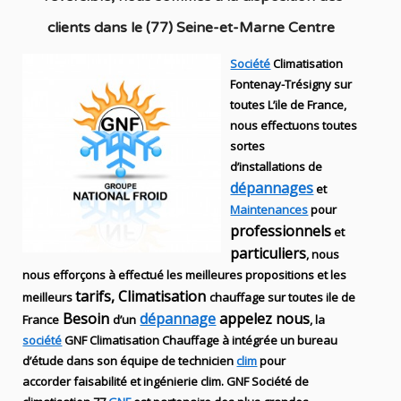
clients dans
le (77) Seine-et-Marne Centre
Société
Climatisation
Fontenay-Trésigny sur
toutes L’ile de France,
nous effectuons toutes
sortes
d’installations
de
dépannages
et
Maintenances
pour
professionnels
et
particuliers
, nous
nous efforçons à effectué les meilleures propositions et les
tarifs, Climatisation
meilleurs
chauffage sur toutes ile de
Besoin
dépannage
appelez nous
France
d’un
, la
société
GNF
Climatisation Chauffage
à intégrée un bureau
d’étude dans son équipe de technicien
clim
pour
accorder faisabilité et ingénierie
clim
.
GNF
Société de