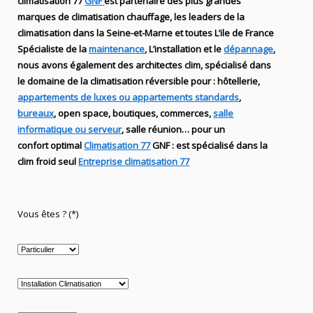
climatisation 77
GNF
est partenaire des plus grandes
marques de
climatisation chauffage
, les leaders
de la
climatisation dans la Seine-et-Marne et toutes L’ile de France
Spécialiste de
la
maintenance
, L’installation
et le
dépannage
,
nous avons également des
architectes clim,
spécialisé dans
le domaine de la
climatisation réversible
pour : hôtellerie,
appartements de luxes ou appartements standards
,
bureaux
, open space, boutiques
, commerces,
salle
informatique ou serveur
, salle réunion… pour un
confort optimal
Climatisation 77
GNF
:
est
spécialisé
dans la
clim
froid seul
Entreprise climatisation 77
Vous êtes ? (*)