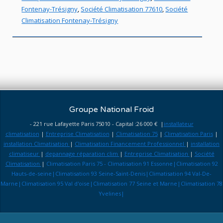
Fontenay-Trésigny
,
Société Climatisation 77610
,
Société
Climatisation Fontenay-Trésigny
Groupe National Froid
- 221 rue Lafayette Paris 75010 - Capital :26 000 € |
installateur
climatisation
|
Entreprise Climatisation
|
Climatisation 75
|
Climatisation Paris
|
installation Climatisation
|
Climatisation Financement Professionnel
|
installation
climatiseur
|
depannage réparation clim
|
Entreprise Climatisation
|
Société
Climatisation
|
Climatisation Paris 75 - Climatisation 91 Essonne|Climatisation 92
Hauts-de-seine|Climatisation 93 Seine-Saint-Denis|Climatisation 94 Val-De-
Marne|Climatisation 95 Val d'oise|Climatisation 77 Seine et Marne|Climatisation 78
Yvelines|