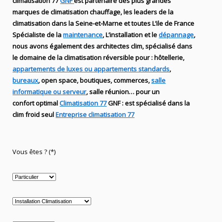
climatisation 77
GNF
est partenaire des plus grandes
marques de
climatisation chauffage
, les leaders
de la
climatisation dans la Seine-et-Marne et toutes L’ile de France
Spécialiste de
la
maintenance
, L’installation
et le
dépannage
,
nous avons également des
architectes clim,
spécialisé dans
le domaine de la
climatisation réversible
pour : hôtellerie,
appartements de luxes ou appartements standards
,
bureaux
, open space, boutiques
, commerces,
salle
informatique ou serveur
, salle réunion… pour un
confort optimal
Climatisation 77
GNF
:
est
spécialisé
dans la
clim
froid seul
Entreprise climatisation 77
Vous êtes ? (*)