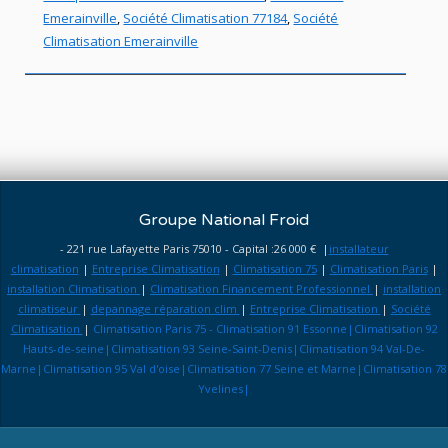
Emerainville
,
Société Climatisation 77184
,
Société
Climatisation Emerainville
Groupe National Froid
- 221 rue Lafayette Paris 75010 - Capital :26 000 € |
installateur
climatisation
|
Entreprise Climatisation
|
Climatisation 75
|
Climatisation Paris
|
installation Climatisation
|
Climatisation Financement Professionnel
|
installation
climatiseur
|
depannage réparation clim
|
Entreprise Climatisation
|
Société
Climatisation
|
Climatisation Paris 75 - Climatisation 91 Essonne|Climatisation 92
Hauts-de-seine|Climatisation 93 Seine-Saint-Denis|Climatisation 94 Val-De-
Marne|Climatisation 95 Val d'oise|Climatisation 77 Seine et Marne|Climatisation 78
Yvelines|