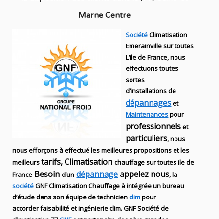
Marne Centre
Société
Climatisation
Emerainville sur toutes
L’ile de France, nous
effectuons toutes
sortes
d’installations
de
dépannages
et
Maintenances
pour
professionnels
et
particuliers
, nous
nous efforçons à effectué les meilleures propositions et les
tarifs, Climatisation
meilleurs
chauffage sur toutes ile de
Besoin
dépannage
appelez nous
France
d’un
, la
société
GNF
Climatisation Chauffage
à intégrée un bureau
d’étude dans son équipe de technicien
clim
pour
accorder faisabilité et ingénierie
clim
.
GNF
Société de