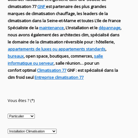
climatisation 77
GNF
est partenaire des plus grandes
marques de
climatisation chauffage
, les leaders
de la
climatisation dans la Seine-et-Marne et toutes L’ile de France
Spécialiste de
la
maintenance
, L’installation
et le
dépannage
,
nous avons également des
architectes clim,
spécialisé dans
le domaine de la
climatisation réversible
pour : hôtellerie,
appartements de luxes ou appartements standards
,
bureaux
, open space, boutiques
, commerces,
salle
informatique ou serveur
, salle réunion… pour un
confort optimal
Climatisation 77
GNF
:
est
spécialisé
dans la
clim
froid seul
Entreprise climatisation 77
Vous êtes ? (*)