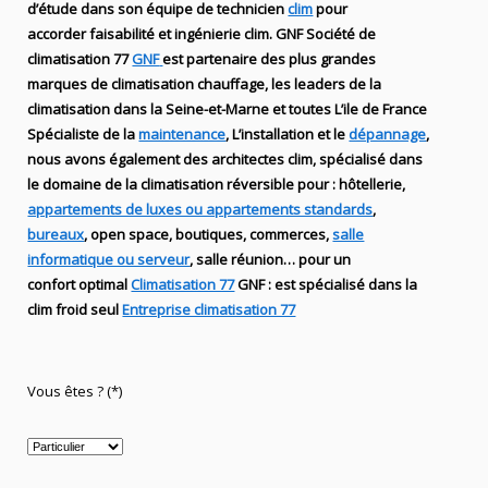
d’étude dans son équipe de technicien
clim
pour
accorder faisabilité et ingénierie
clim
.
GNF
Société de
climatisation 77
GNF
est partenaire des plus grandes
marques de
climatisation chauffage
, les leaders
de la
climatisation dans la Seine-et-Marne et toutes L’ile de France
Spécialiste de
la
maintenance
, L’installation
et le
dépannage
,
nous avons également des
architectes clim,
spécialisé dans
le domaine de la
climatisation réversible
pour : hôtellerie,
appartements de luxes ou appartements standards
,
bureaux
, open space, boutiques
, commerces,
salle
informatique ou serveur
, salle réunion… pour un
confort optimal
Climatisation 77
GNF
:
est
spécialisé
dans la
clim
froid seul
Entreprise climatisation 77
Vous êtes ? (*)