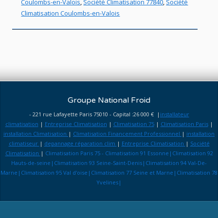
Coulombs-en-Valois
,
Société Climatisation 77840
,
Société
Climatisation Coulombs-en-Valois
Groupe National Froid
- 221 rue Lafayette Paris 75010 - Capital :26 000 € |
installateur
climatisation
|
Entreprise Climatisation
|
Climatisation 75
|
Climatisation Paris
|
installation Climatisation
|
Climatisation Financement Professionnel
|
installation
climatiseur
|
depannage réparation clim
|
Entreprise Climatisation
|
Société
Climatisation
|
Climatisation Paris 75 - Climatisation 91 Essonne|Climatisation 92
Hauts-de-seine|Climatisation 93 Seine-Saint-Denis|Climatisation 94 Val-De-
Marne|Climatisation 95 Val d'oise|Climatisation 77 Seine et Marne|Climatisation 78
Yvelines|