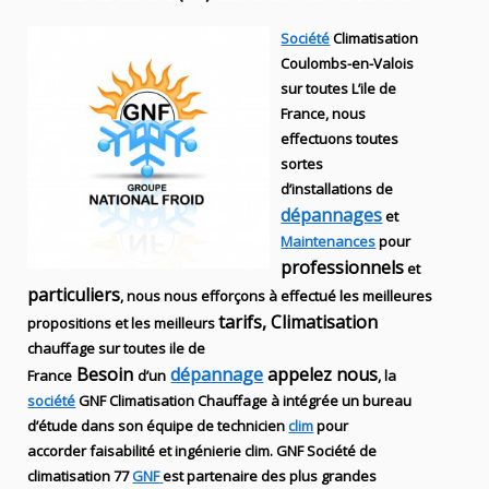
Société
Climatisation
Coulombs-en-Valois
sur toutes L’ile de
France, nous
effectuons toutes
sortes
d’installations
de
dépannages
et
Maintenances
pour
professionnels
et
particuliers
, nous nous efforçons à effectué les meilleures
tarifs, Climatisation
propositions et les meilleurs
chauffage sur toutes ile de
Besoin
dépannage
appelez nous
France
d’un
, la
société
GNF
Climatisation Chauffage
à intégrée un bureau
d’étude dans son équipe de technicien
clim
pour
accorder faisabilité et ingénierie
clim
.
GNF
Société de
climatisation 77
GNF
est partenaire des plus grandes