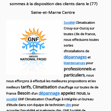
sommes à la disposition des clients dans
le (77)
Seine-et-Marne Centre
Société
Climatisation
Crouy-sur-Ourcq sur
toutes L’ile de France,
nous effectuons toutes
sortes
d’installations
de
dépannages
et
Maintenances
pour
professionnels
et
particuliers
, nous
nous efforçons à effectué les meilleures propositions et les
tarifs, Climatisation
meilleurs
chauffage sur toutes ile de
Besoin
dépannage
appelez nous
France
d’un
, la
société
GNF
Climatisation Chauffage
à intégrée un bureau
d’étude dans son équipe de technicien
clim
pour
accorder faisabilité et ingénierie
clim
.
GNF
Société de