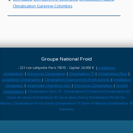
Climatisation Garenne-Colombes
Groupe National Froid
- 221 rue Lafayette Paris 75010 - Capital :26 000 € |
installateur
climatisation
|
Entreprise Climatisation
|
Climatisation 75
|
Climatisation Paris
|
installation Climatisation
|
Climatisation Financement Professionnel
|
installation
climatiseur
|
depannage réparation clim
|
Entreprise Climatisation
|
Société
Climatisation
|
Climatisation Paris 75 - Climatisation 91 Essonne|Climatisation 92
Hauts-de-seine|Climatisation 93 Seine-Saint-Denis|Climatisation 94 Val-De-
Marne|Climatisation 95 Val d'oise|Climatisation 77 Seine et Marne|Climatisation 78
Yvelines|