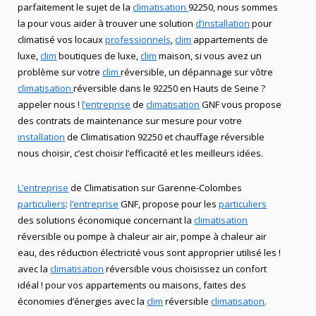
parfaitement le sujet de la
climatisation
92250, nous sommes
la pour vous aider à trouver une solution
d’installation
pour
climatisé vos locaux
professionnels
,
clim
appartements de
luxe,
clim
boutiques de luxe,
clim
maison, si vous avez un
problème sur votre
clim
réversible, un dépannage sur vôtre
climatisation
réversible dans le 92250 en Hauts de Seine ?
appeler nous !
l’entreprise
de
climatisation
GNF vous propose
des contrats de maintenance sur mesure pour votre
installation
de Climatisation 92250 et chauffage réversible
nous choisir, c’est choisir l’efficacité et les meilleurs idées.
L’entreprise
de Climatisation sur Garenne-Colombes
particuliers
:
l’entreprise
GNF, propose pour les
particuliers
des solutions économique concernant la
climatisation
réversible ou pompe à chaleur air air, pompe à chaleur air
eau, des réduction électricité vous sont approprier utilisé les !
avec la
climatisation
réversible vous choisissez un confort
idéal ! pour vos appartements ou maisons, faites des
économies d’énergies avec la
clim
réversible
climatisation
.