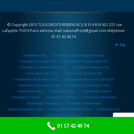
© Copyright 2015 TOUS DROITS RESERVE RCS: B 514 818 921 221 rue
Lafayette 75010 Paris adresse mail: nationalfroid@gmail.com téléphone:
01.57.42.49.74
top
Information Blog
Climatisation & Chauffage Réversible
Climatisation Essonne (91)
Climatisation Hauts-de-seine (92)
Climatisation Seine-et-Marne (77)
Climatisation Yvelines (78)
Climatisation Paris (75)
Climatisation Val-D’oise (95)
Climatisation Val-de-Marne (94)
Climatisation Seine-Saint-Denis (93)
Installateur Climatisation Paris
Installation Climatisation Paris
Climatisation Paris
Climatisation Paris
Climatisation Daikin
Climatisation Carrier
Climatisation Toshiba
Climatisation Mitsubishi
Dépannage Climatisation
Entretien Climatisation
société climatisation paris
Entreprise Climatisation Paris
Installateur clim
installation climatisation
01 57 42 49 74
Voir le profil de National Froid