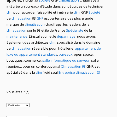
appelez nous
, la
société
GNF
Climatisation
Chauffage
à
intégrée un bureaux d’étude dans sont équipes de technicien
clim
pour accorder faisabilité et ingénierie
clim
.
GNF
Société
de
climatisation
93
GNF
est partenaire des plus grande
marque de
climatisation
chauffage
, les leaders
de la
climatisation
sur le 93 et ile de France
Spécialiste
de
la
maintenance
, L’installation
et le
dépannage
, nous avons
également des
architectes
clim
,
spécialisé dans le domaine
de
climatisation
réversible
pour: hôtellerie,
appartement de
luxe ou appartement standards
,
bureaux
, open space,
boutiques
, commerce,
salle informatique ou serveur
, salle
réunion… pour un confort optimal
Climatisation 93
GNF
:
est
spécialisé
dans la
clim
froid seul
Entreprise climatisation 93
Vous êtes ? (*)