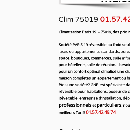
Clim 75019
01.57.4
Climatisation Paris 19 – 75019, des prix 
Société PARIS 19 réversible ou froid seu
luxes ou appartements standards
,
bure
space, boutiques, commerces,
salle inf
pour hôtellerie, salle de réunion… besoi
pour un confort optimal climatisé une c
maison complètes un appartement ou b
êtes une société? GNF est spécialiste da
réversible pour habitations, poseur de cli
Réversible, entreprise d’installation, dé
professionnels
particuliers
et
, nou
01.57.42.49.74
meilleurs Tarif!