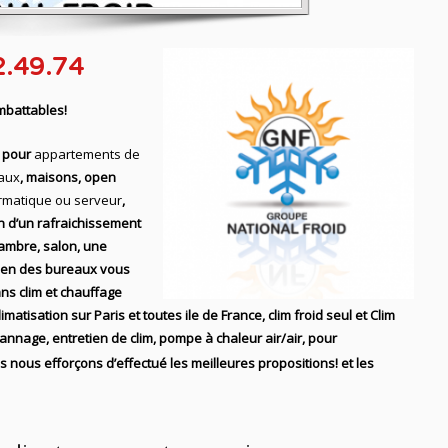
2.49.74
imbattables!
l pour
appartements de
aux
, maisons, open
ormatique ou serveur
,
n d’un rafraichissement
hambre, salon, une
ien des bureaux vous
ns clim et chauffage
matisation sur Paris et toutes ile de France, clim froid seul et Clim
pannage, entretien de clim, pompe à chaleur air/air,
pour
s nous efforçons d’effectué les meilleures propositions! et les