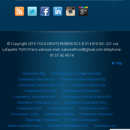
© Copyright 2015 TOUS DROITS RESERVE RCS: B 514 818 921 221 rue
Lafayette 75010 Paris adresse mail: nationalfroid@gmail.com téléphone:
01.57.42.49.74
top
Information Blog
Climatisation & Chauffage Réversible
Climatisation Essonne (91)
Climatisation Hauts-de-seine (92)
Climatisation Seine-et-Marne (77)
Climatisation Yvelines (78)
Climatisation Paris (75)
Climatisation Val-D’oise (95)
Climatisation Val-de-Marne (94)
Climatisation Seine-Saint-Denis (93)
Installateur Climatisation Paris
Installation Climatisation Paris
Climatisation Paris
Climatisation Paris
Climatisation Daikin
Climatisation Carrier
Climatisation Toshiba
Climatisation Mitsubishi
Dépannage Climatisation
Entretien Climatisation
société climatisation paris
Entreprise Climatisation Paris
Installateur clim