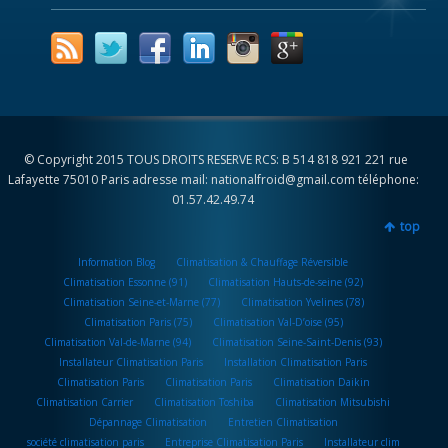
© Copyright 2015 TOUS DROITS RESERVE RCS: B 514 818 921 221 rue
Lafayette 75010 Paris adresse mail: nationalfroid@gmail.com téléphone:
01.57.42.49.74
top
Information Blog
Climatisation & Chauffage Réversible
Climatisation Essonne (91)
Climatisation Hauts-de-seine (92)
Climatisation Seine-et-Marne (77)
Climatisation Yvelines (78)
Climatisation Paris (75)
Climatisation Val-D’oise (95)
Climatisation Val-de-Marne (94)
Climatisation Seine-Saint-Denis (93)
Installateur Climatisation Paris
Installation Climatisation Paris
Climatisation Paris
Climatisation Paris
Climatisation Daikin
Climatisation Carrier
Climatisation Toshiba
Climatisation Mitsubishi
Dépannage Climatisation
Entretien Climatisation
société climatisation paris
Entreprise Climatisation Paris
Installateur clim