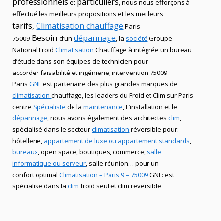
professionnels
particuliers
et
, nous nous efforçons à
effectué les meilleurs propositions et les meilleurs
tarifs,
Climatisation
chauffage
Paris
Besoin
dépannage
75009
d’un
, la
société
Groupe
National Froid
Climatisation
Chauffage
à intégrée un bureau
d’étude dans son équipes de technicien
pour
accorder faisabilité et ingénierie, intervention
75009
Paris
GNF
est partenaire des plus grandes marques de
climatisation
chauffage
, les leaders
du Froid et Clim
sur Paris
centre
Spécialiste
de
la
maintenance
, L’installation
et le
dépannage
, nous avons également des
architectes
clim
,
spécialisé dans le secteur
climatisation
réversible
pour:
hôtellerie,
appartement de luxe ou appartement standards
,
bureaux
, open space, boutiques
, commerce,
salle
informatique ou serveur
, salle réunion… pour un
confort optimal
Climatisation – Paris 9 – 75009
GNF
:
est
spécialisé
dans la
clim
froid seul et clim réversible