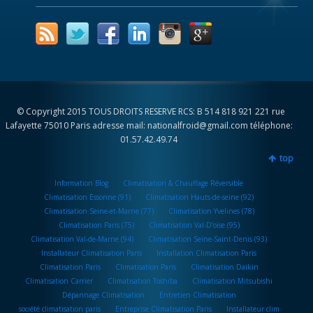
© Copyright 2015 TOUS DROITS RESERVE RCS: B 514 818 921 221 rue
Lafayette 75010 Paris adresse mail: nationalfroid@gmail.com téléphone:
01.57.42.49.74
top
Information Blog
Climatisation & Chauffage Réversible
Climatisation Essonne (91)
Climatisation Hauts-de-seine (92)
Climatisation Seine-et-Marne (77)
Climatisation Yvelines (78)
Climatisation Paris (75)
Climatisation Val-D’oise (95)
Climatisation Val-de-Marne (94)
Climatisation Seine-Saint-Denis (93)
Installateur Climatisation Paris
Installation Climatisation Paris
Climatisation Paris
Climatisation Paris
Climatisation Daikin
Climatisation Carrier
Climatisation Toshiba
Climatisation Mitsubishi
Dépannage Climatisation
Entretien Climatisation
société climatisation paris
Entreprise Climatisation Paris
Installateur clim