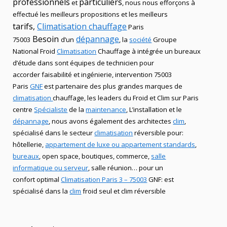
professionnels
particuliers
et
, nous nous efforçons à
effectué les meilleurs propositions et les meilleurs
tarifs,
Climatisation
chauffage
Paris
Besoin
dépannage
75003
d’un
, la
société
Groupe
National Froid
Climatisation
Chauffage
à intégrée un bureaux
d’étude dans sont équipes de technicien
pour
accorder faisabilité et ingénierie, intervention
75003
Paris
GNF
est partenaire des plus grandes marques de
climatisation
chauffage
, les leaders
du Froid et Clim
sur Paris
centre
Spécialiste
de
la
maintenance
, L’installation
et le
dépannage
, nous avons également des
architectes
clim
,
spécialisé dans le secteur
climatisation
réversible
pour:
hôtellerie,
appartement de luxe ou appartement standards
,
bureaux
, open space, boutiques
, commerce,
salle
informatique ou serveur
, salle réunion… pour un
confort optimal
Climatisation Paris 3 – 75003
GNF
:
est
spécialisé
dans la
clim
froid seul et clim réversible