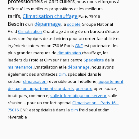
professionnels
particuliers
et
, nous nous efforçons à
effectué les meilleurs propositions et les meilleurs
tarifs,
Climatisation
chauffage
Paris 75016
Besoin
dépannage
d’un
, la
société
Groupe National
Froid
Climatisation
Chauffage
à intégrée un bureau d’étude
dans son équipes de technicien
pour accorder faisabilité et
ingénierie, intervention
75016 Paris
GNF
est partenaire des
plus grandes marques de
climatisation
chauffage
, les
leaders
du Froid et Clim
sur Paris centre
Spécialiste
de
la
maintenance
, L’installation
et le
dépannage
, nous avons
également des
architectes
clim
,
spécialisé dans le
secteur
climatisation
réversible
pour: hôtellerie,
appartement
de luxe ou appartement standards
,
bureaux
, open space,
boutiques
, commerce,
salle informatique ou serveur
, salle
réunion… pour un confort optimal
Climatisation – Paris 16 –
75016
GNF
:
est
spécialisé
dans la
clim
froid seul et clim
réversible