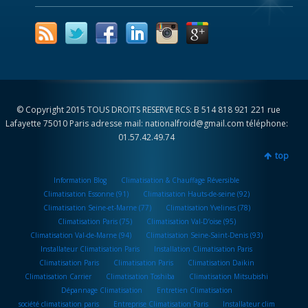
© Copyright 2015 TOUS DROITS RESERVE RCS: B 514 818 921 221 rue
Lafayette 75010 Paris adresse mail: nationalfroid@gmail.com téléphone:
01.57.42.49.74
top
Information Blog
Climatisation & Chauffage Réversible
Climatisation Essonne (91)
Climatisation Hauts-de-seine (92)
Climatisation Seine-et-Marne (77)
Climatisation Yvelines (78)
Climatisation Paris (75)
Climatisation Val-D’oise (95)
Climatisation Val-de-Marne (94)
Climatisation Seine-Saint-Denis (93)
Installateur Climatisation Paris
Installation Climatisation Paris
Climatisation Paris
Climatisation Paris
Climatisation Daikin
Climatisation Carrier
Climatisation Toshiba
Climatisation Mitsubishi
Dépannage Climatisation
Entretien Climatisation
société climatisation paris
Entreprise Climatisation Paris
Installateur clim