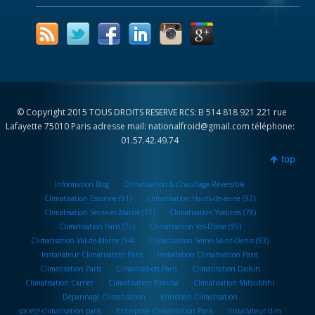
© Copyright 2015 TOUS DROITS RESERVE RCS: B 514 818 921 221 rue
Lafayette 75010 Paris adresse mail: nationalfroid@gmail.com téléphone:
01.57.42.49.74
top
Information Blog
Climatisation & Chauffage Réversible
Climatisation Essonne (91)
Climatisation Hauts-de-seine (92)
Climatisation Seine-et-Marne (77)
Climatisation Yvelines (78)
Climatisation Paris (75)
Climatisation Val-D’oise (95)
Climatisation Val-de-Marne (94)
Climatisation Seine-Saint-Denis (93)
Installateur Climatisation Paris
Installation Climatisation Paris
Climatisation Paris
Climatisation Paris
Climatisation Daikin
Climatisation Carrier
Climatisation Toshiba
Climatisation Mitsubishi
Dépannage Climatisation
Entretien Climatisation
société climatisation paris
Entreprise Climatisation Paris
Installateur clim