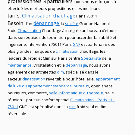
professionnels
particuliers
et
, nous nous efforçons à
effectué les meilleurs propositions et les meilleurs
tarifs,
Climatisation
chauffage
Paris 75011
Besoin
dépannage
d’un
, la
société
Groupe National
Froid
Climatisation
Chauffage
à intégrée un bureau d’étude
dans son équipes de technicien
pour accorder faisabilité et
ingénierie, intervention
75011 Paris
GNF
est partenaire des
plus grandes marques de
climatisation
chauffage
, les
leaders
du Froid et Clim
sur Paris centre
Spécialiste
de
la
maintenance
, L’installation
et le
dépannage
, nous avons
également des
architectes
clim
,
spécialisé dans le
secteur
climatisation
réversible
pour: hôtellerie,
appartement
de luxe ou appartement standards
,
bureaux
, open space,
boutiques
, commerce,
salle informatique ou serveur
, salle
réunion… pour un confort optimal
Climatisation – Paris 11 –
75011
GNF
:
est
spécialisé
dans la
clim
froid seul et clim
réversible