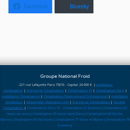
Facebook
Bluesky
Groupe National Froid
- 221 rue Lafayette Paris 75010 - Capital :26 000 € |
installateur
climatisation
|
Entreprise Climatisation
|
Climatisation 75
|
Climatisation Paris
|
installation Climatisation
|
Climatisation Financement Professionnel
|
installation
climatiseur
|
depannage réparation clim
|
Entreprise Climatisation
|
Société
Climatisation
|
Climatisation Paris 75 - Climatisation 91 Essonne|Climatisation 92
Hauts-de-seine|Climatisation 93 Seine-Saint-Denis|Climatisation 94 Val-De-
Marne|Climatisation 95 Val d'oise|Climatisation 77 Seine et Marne|Climatisation 78
Yvelines|