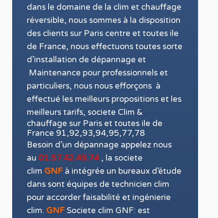
dans le domaine de la
clim et chauffage
réversible
, nous sommes à la disposition
des clients sur
Paris
centre et toutes ile
de France, nous effectuons toutes sorte
d’installation
de
dépannage
et
Maintenance
pour
professionnels
et
particuliers
, nous nous efforçons à
effectué les meilleurs propositions et les
meilleurs
tarifs, societe Clim &
chauffage sur Paris et toutes ile de
France 91,92,93,94,95,77,78
Besoin
d’un
dépannage appelez nous
au
01.57.42.49.74
, la
societe
clim
GNF
à intégrée un bureaux d’étude
dans sont équipes de technicien
clim
pour accorder faisabilité et ingénierie
clim
.
GNF
Societe clim GNF:
est