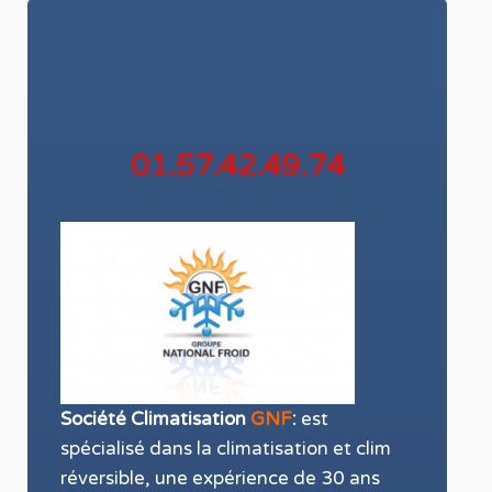
01.57.42.49.74
Société Climatisation
GNF
:
est
spécialisé
dans la
climatisation
et
clim
réversible
, une expérience de 30 ans