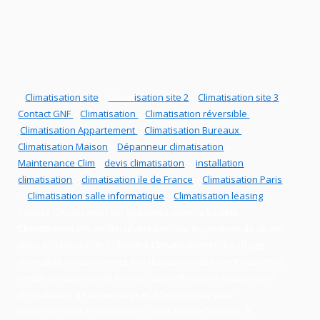
–
Climatisation site
–
Climat
isation site 2
–
Climatisation site 3
–
Contact GNF
–
Climatisation
–
Climatisation réversible
–
Climatisation Appartement
–
Climatisation Bureaux
–
Climatisation Maison
–
Dépanneur climatisation
–
Maintenance Clim
–
devis climatisation
–
installation
climatisation
–
climatisation ile de France
–
Climatisation Paris
–
Climatisation salle informatique
–
Climatisation leasing
-
Société Climatisation
est
spécialisé
dans la
Société
Climatisation
clim
et
clim réversible
, une expérience de 30 ans
dans le domaine de la
Société Climatisation
et chauffage
réversible
, nous sommes à la disposition des clients sur
Paris
centre et toutes ile de France, nous effectuons toutes sorte
d’installation
de
dépannage
et Maintenance
pour
professionnels
et
particuliers
, nous nous efforçons à