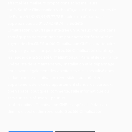
effectué les meilleurs propositions et les meilleurs
tarifs,
Société Climatisation
& chauffage sur Paris et toutes ile
de France 91,92,93,94,95,77,78 Besoin
d’un
dépannage
appelez nous au
01.57.42.49.74
, la
Société
Climatisation
Chauffage
à intégrée un bureaux d’étude dans
sont équipes de technicien
clim
pour accorder faisabilité et
ingénierie
clim
.
GNF
Société Climatisation
GNF:
est partenaire
des plus grande marque de
Société Climatisation
chauffage
,
les leader
de la
Société Climatisation
sur Paris et ile de France
Spécialiste de
la maintenance
, l’installation
et le
dépannage
,
nous avons également des
architectes clim,
spécialisé dans
le domaine de
climatisation réversible
pour: hôtellerie,
appartement de luxe ou appartement standards, bureaux,
open space, boutiques
, commerce, salle informatique ou
serveur, salle réunion… pour un
confort optimal
Climatisation
GNF
:
est
spécialisé
dans la
clim
froid seul et clim réversible,
Société Climatisation
–