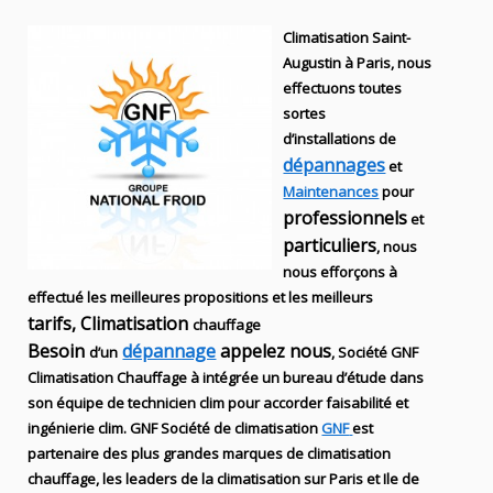
Climatisation Saint-
Augustin à Paris, nous
effectuons toutes
sortes
d’installations
de
dépannages
et
Maintenances
pour
professionnels
et
particuliers
, nous
nous efforçons à
effectué les meilleures propositions et les meilleurs
tarifs, Climatisation
chauffage
Besoin
dépannage
appelez nous
d’un
, S
ociété
GNF
Climatisation Chauffage
à intégrée un bureau d’étude dans
son équipe de technicien
clim
pour accorder faisabilité et
ingénierie
clim
.
GNF
Société de climatisation
GNF
est
partenaire des plus grandes marques de
climatisation
chauffage
, les leaders
de la
climatisation sur Paris et Ile de