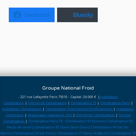
Facebook
Bluesky
Groupe National Froid
- 221 rue Lafayette Paris 75010 - Capital :26 000 € |
installateur
climatisation
|
Entreprise Climatisation
|
Climatisation 75
|
Climatisation Paris
|
installation Climatisation
|
Climatisation Financement Professionnel
|
installation
climatiseur
|
depannage réparation clim
|
Entreprise Climatisation
|
Société
Climatisation
|
Climatisation Paris 75 - Climatisation 91 Essonne|Climatisation 92
Hauts-de-seine|Climatisation 93 Seine-Saint-Denis|Climatisation 94 Val-De-
Marne|Climatisation 95 Val d'oise|Climatisation 77 Seine et Marne|Climatisation 78