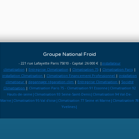
Groupe National Froid
- 221 rue Lafayette Paris 75010 - Capital :26 000 € |
installateur
climatisation
|
Entreprise Climatisation
|
Climatisation 75
|
Climatisation Paris
|
installation Climatisation
|
Climatisation Financement Professionnel
|
installation
climatiseur
|
depannage réparation clim
|
Entreprise Climatisation
|
Société
Climatisation
|
Climatisation Paris 75 - Climatisation 91 Essonne|Climatisation 92
Hauts-de-seine|Climatisation 93 Seine-Saint-Denis|Climatisation 94 Val-De-
Marne|Climatisation 95 Val d'oise|Climatisation 77 Seine et Marne|Climatisation 78
Yvelines|