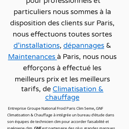
pour
professionnels et
particuliers nous sommes à la
disposition des clients sur
Paris
,
nous effectuons toutes sortes
d’installations
,
dépannages
&
Maintenances
à Paris
, nous nous
efforçons à effectué les
meilleurs prix et les meilleurs
tarifs, de
Climatisation &
chauffage
Entreprise Groupe National Froid Paris Clim 5eme
,
GNF
Climatisation & Chauffage
à intégrée un bureau d’étude dans
son équipes de technicien
clim
pour accorder faisabilité et
ingénierie
clim
.
GNF
est partenaire des plus grandes marques