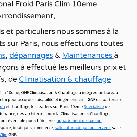
onal Froid
Paris Clim 10eme
Arrondissement
,
s et particuliers nous sommes à la
ts sur
Paris
, nous effectuons toutes
ns
,
dépannages
&
Maintenances
à
rçons à effectué les meilleurs prix et
fs, de
Climatisation & chauffage
Clim 10eme
,
GNF Climatisation & Chauffage
à intégrée un bureau
clim
pour accorder faisabilité et ingénierie
clim
.
GNF
est partenaire
ion
et chauffage
, les leaders
sur Paris 10eme
Spécialiste
de
ntenance, des
architectes pour la Climatisation et Chauffage,
tion réversible
pour: hôtellerie,
appartement de luxe ou
 space, boutiques
, commerce,
salle informatique ou serveur
, salle
 Clim
GNF.