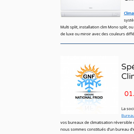
Clima
systè
Multi split, installation clim Mono spli
de luxe ou miroir avec des couleurs diff
Spé
Cli
01
La soc
Burea
vos bureaux de climatisation réversible o
nous sommes constitués d’un bureau d’ét