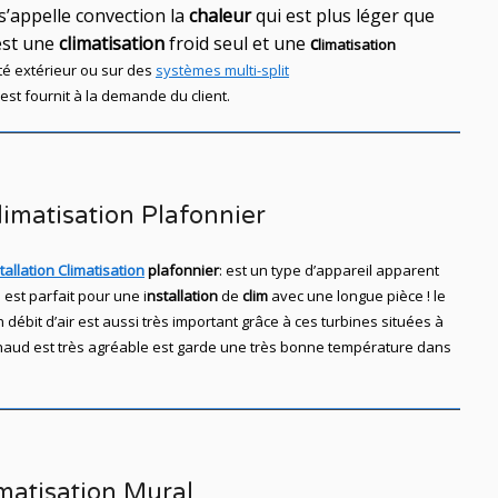
 s’appelle convection la
chaleur
qui est plus léger que
est une
climatisation
froid seul et une
c
limatisation
té
extérieur ou sur des
systèmes multi-split
st fournit à la demande du client.
limatisation Plafonnier
tallation Climatisation
plafonnier
: est un type d’appareil apparent
 est parfait pour une i
nstallation
de
clim
avec une longue pièce ! le
ébit d’air est aussi très important grâce à ces turbines situées à
au chaud est très agréable est garde une très bonne température dans
matisation Mural