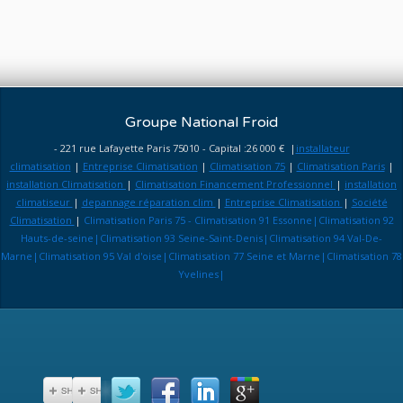
Groupe National Froid
- 221 rue Lafayette Paris 75010 - Capital :26 000 € |
installateur
climatisation
|
Entreprise Climatisation
|
Climatisation 75
|
Climatisation Paris
|
installation Climatisation
|
Climatisation Financement Professionnel
|
installation
climatiseur
|
depannage réparation clim
|
Entreprise Climatisation
|
Société
Climatisation
|
Climatisation Paris 75 - Climatisation 91 Essonne|Climatisation 92
Hauts-de-seine|Climatisation 93 Seine-Saint-Denis|Climatisation 94 Val-De-
Marne|Climatisation 95 Val d'oise|Climatisation 77 Seine et Marne|Climatisation 78
Yvelines|