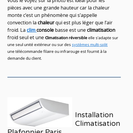
vous le voyez sur la photo est idéal
pour les
pièces avec une grande hauteur car la chaleur
monte c’est un phénomène qui s’appelle
convection la
chaleur
qui est plus léger que l’air
froid. La
clim
console
basse est une
climatisation
froid seul et une
c
limatisation réversible
elle s’adapte sur
une seul
unité
extérieur ou sur des
systèmes multi-split
une télécommande filaire ou infrarouge est fournit à la
demande du client.
Installation
Climatisation
Plafonnier Paris