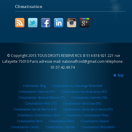
Climatisation
© Copyright 2015 TOUS DROITS RESERVE RCS: B 514 818 921 221 rue
Lafayette 75010 Paris adresse mail: nationalfroid@gmail.com téléphone:
01.57.42.49.74
top
Information Blog
Climatisation & Chauffage Réversible
Climatisation Essonne (91)
Climatisation Hauts-de-seine (92)
Climatisation Seine-et-Marne (77)
Climatisation Yvelines (78)
Climatisation Paris (75)
Climatisation Val-D’oise (95)
Climatisation Val-de-Marne (94)
Climatisation Seine-Saint-Denis (93)
Installateur Climatisation Paris
Installation Climatisation Paris
Climatisation Paris
Climatisation Paris
Climatisation Daikin
Climatisation Carrier
Climatisation Toshiba
Climatisation Mitsubishi