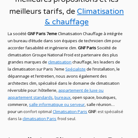
meilleurs
tarifs, de
Climatisation
& chauffage
L
a
société
GNF Paris 7eme
Climatisation Chauffage
à intégrée
un bureau d’étude dans son équipes de technicien
clim
pour
accorder faisabilité et ingénierie
clim
.
GNF Paris
Société de
climatisation Groupe National Froid
est partenaire des plus
grandes marques de
climatisation
chauffage
, les leaders
de
la
climatisation sur Paris 7eme
Spécialiste
de
l’installation,
le
dépannage
et l’entretien, nous avons également des
architectes clim,
spécialisé dans le domaine de
climatisation
réversible
pour: hôtellerie,
appartement de luxe ou
appartement standards
,
bureaux
, open space, boutiques
,
commerce,
salle informatique ou serveur
, salle réunion…
pour un c
onfort optimal
Climatisation Paris
GNF
:
est
spécialisé
dans la
climatisation Paris
froid seul.