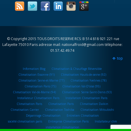
© Copyright 2015 TOUS DROITS RESERVE RCS: B 514 818 921 221 rue
Lafayette 75010 Paris adresse mail: nationalfroid@gmail.com téléphone:
01.57.42.49.74
top
Information Blog
Climatisation & Chauffage Réversible
Climatisation Essonne (91)
Climatisation Hauts-de-seine (92)
Climatisation Seine-et-Marne (77)
Climatisation Yvelines (78)
Climatisation Paris (75)
Climatisation Val-D’oise (95)
Climatisation Val-de-Marne (94)
Climatisation Seine-Saint-Denis (93)
Installateur Climatisation Paris
Installation Climatisation Paris
Climatisation Paris
Climatisation Paris
Climatisation Daikin
Climatisation Carrier
Climatisation Toshiba
Climatisation Mitsubishi
Dépannage Climatisation
Entretien Climatisation
société climatisation paris
Entreprise Climatisation Paris
Installateur clim
installation climatisation