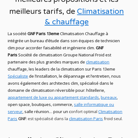
meilleurs
tarifs, de
Climatisation
& chauffage
L
a
société
GNF Paris 13eme
Climatisation Chauffage
à
intégrée un bureau d’étude dans son équipes de technicien
clim
pour accorder faisabilité et ingénierie
clim
.
GNF
Paris
Société de climatisation Groupe National Froid
est
partenaire des plus grandes marques de
climatisation
chauffage
, les leaders
de la
climatisation sur Paris 13eme
Spécialiste
de
l’installation,
le
dépannage
et l’entretien, nous
avons également des
architectes clim,
spécialisé dans le
domaine de
climatisation réversible
pour: hôtellerie,
appartement de luxe ou appartement standards
,
bureaux
,
open space, boutiques
, commerce,
salle informatique ou
serveur
, salle réunion… pour un c
onfort optimal
Climatisation
Paris
GNF
:
est
spécialisé
dans la
climatisation Paris
froid seul.