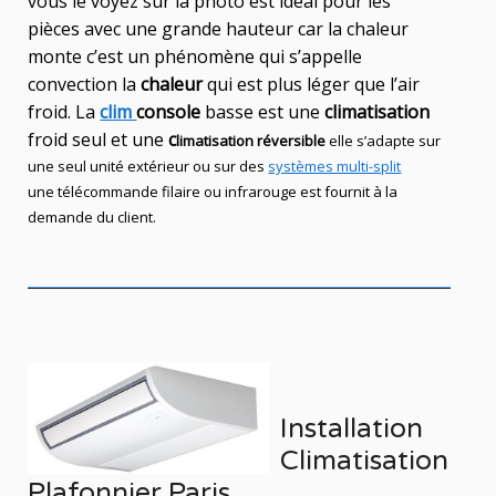
vous le voyez sur la photo est idéal
pour les
pièces avec une grande hauteur car la chaleur
monte c’est un phénomène qui s’appelle
convection la
chaleur
qui est plus léger que l’air
froid. La
clim
console
basse est une
climatisation
froid seul et une
c
limatisation réversible
elle s’adapte sur
une seul
unité
extérieur ou sur des
systèmes multi-split
une télécommande filaire ou infrarouge est fournit à la
demande du client.
Installation
Climatisation
Plafonnier Paris