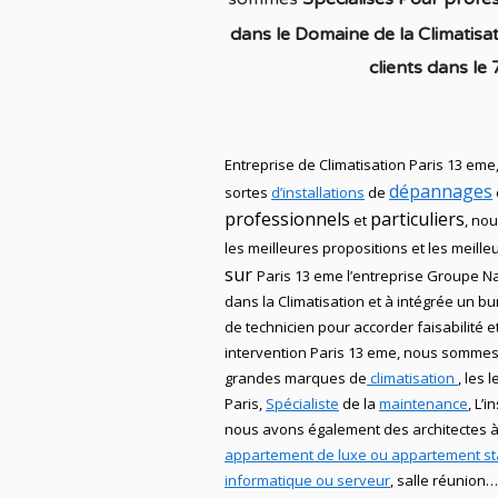
dans le Domaine de la C
limatisa
clients dans
le 
Entreprise de Climatisation Paris 13 eme
dépannages
sortes
d’installations
de
professionnels
particuliers
et
, no
les meilleures propositions et les meille
sur
Paris 13 eme
l’entreprise
Groupe Nat
dans la
Climatisation
et à intégrée un b
de technicien
pour accorder faisabilité et
intervention
Paris 13 eme, nous somme
grandes marques de
climatisation
, les 
Paris,
Spécialiste
de
la
maintenance
, L’i
nous avons également des
architectes à
appartement de luxe ou appartement s
informatique ou serveur
, salle réunion