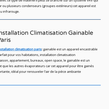
avec ce type de matériel il peut se branché sur un système VRV qui
 ou plusieurs condenseurs (groupes extérieurs) cet appareil est
u infrarouge.
nstallation Climatisation Gainable
aris
stallation climatisation paris
:
gainable est un appareil encastrable
rfait pour vos habitations, installation climatisation
aison, appartement,
bureaux,
open space, le gainable est un
t que les autres évaporateurs car cet appareil pour être gainés
tante, idéal pour renouveler l’air de la pièce ambiante