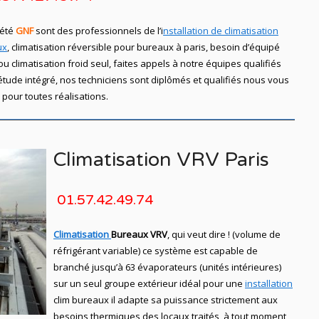
iété
GNF
sont des professionnels de l’i
nstallation de climatisation
ux
, climatisation réversible pour bureaux à paris, besoin d’équipé
u climatisation froid seul, faites appels à notre équipes qualifiés
ude intégré, nos techniciens sont diplômés et qualifiés nous vous
pour toutes réalisations.
Climatisation VRV Paris
01.57.42.49.74
Climatisation
Bureaux VRV
, qui veut dire ! (volume de
réfrigérant variable) ce système est capable de
branché jusqu’à 63 évaporateurs (unités intérieures)
sur un seul groupe extérieur idéal pour une
installation
clim bureaux
il adapte sa puissance strictement aux
besoins thermiques des locaux traités, à tout moment