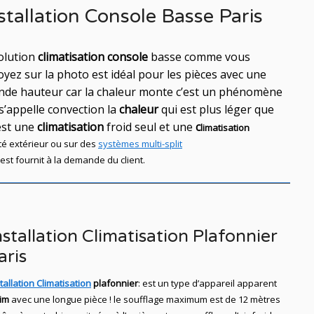
stallation Console Basse Paris
solution
climatisation console
basse comme vous
oyez sur la photo est idéal
pour les pièces avec une
nde hauteur car la chaleur monte c’est un phénomène
 s’appelle convection la
chaleur
qui est plus léger que
est une
climatisation
froid seul et une
c
limatisation
té
extérieur ou sur des
systèmes multi-split
st fournit à la demande du client.
nstallation Climatisation Plafonnier
aris
tallation Climatisation
plafonnier
: est un type d’appareil apparent
lim
avec une longue pièce ! le soufflage maximum est de 12 mètres