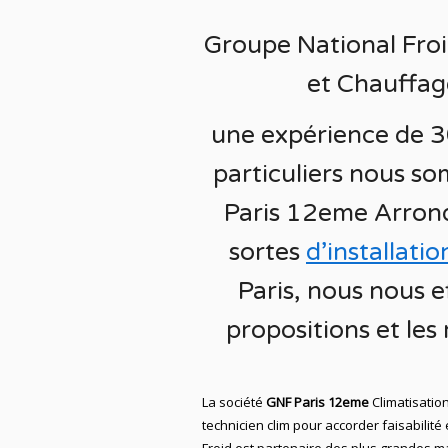
Groupe National Froid
et Chauffag
une expérience de 3
particuliers nous som
Paris 12eme Arron
sortes
d’installatio
Paris
, nous nous e
propositions et les
L
a
société
GNF Paris 12eme
Climatisatio
technicien
clim
pour accorder faisabilité 