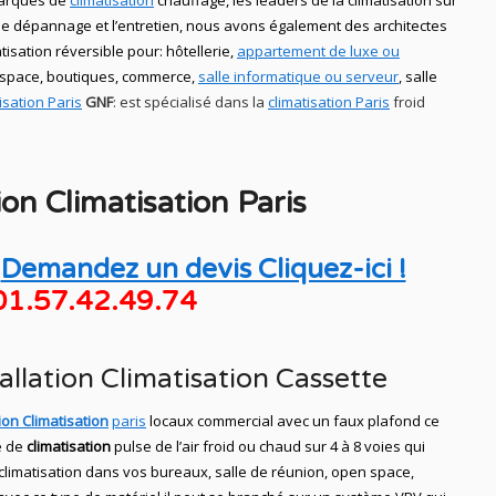
marques de
climatisation
chauffage
, les leaders
de la
climatisation sur
le
dépannage
et l’entretien, nous avons également des
architectes
atisation réversible
pour: hôtellerie,
appartement de luxe ou
 space, boutiques
, commerce,
salle informatique ou serveur
, salle
isation Paris
GNF
:
est
spécialisé
dans la
climatisation Paris
froid
tion
Climatisation
Paris
Demandez un devis Cliquez-ici !
01.57.42.49.74
tallation Climatisation Cassette
tion Climatisation
paris
locaux commercial avec un faux plafond ce
 de
climatisation
pulse de l’air froid ou chaud sur 4 à 8 voies qui
n climatisation dans vos bureaux, salle de réunion, open space,