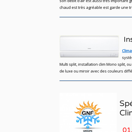
son débit d’air est aussi très important g
chaud est très agréable est garde une t
Ins
Clima
systè
Multi split, installation clim Mono spli
de luxe ou miroir avec des couleurs diff
Spé
Cli
01