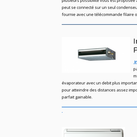
plusieurs possibilité vous est proposée 
peut se connecté sur un seul condenseur
fournie avec une télécommande filaire o
I
P
in
pa
m
évaporateur avec un debit plus importan
pour atteindre des distances assez impor
parfait gainable.