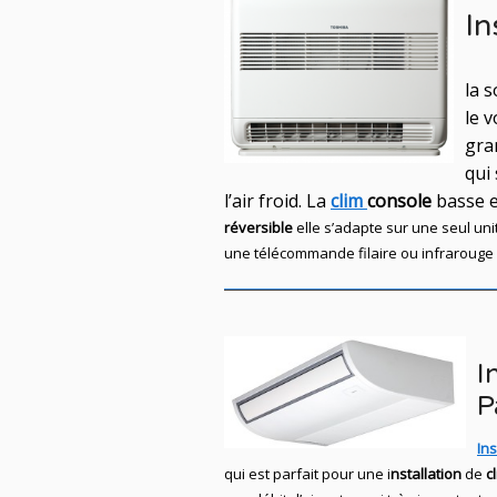
In
la 
le v
gra
qui
l’air froid. La
clim
console
basse 
réversible
elle s’adapte sur une seul
uni
une télécommande filaire ou infrarouge e
I
P
Ins
qui est parfait pour une i
nstallation
de
c