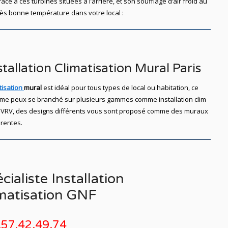
râce à ces turbines situées à l’arrière, et son soufflage d’air froid au
rès bonne température dans votre local :
tallation Climatisation Mural Paris
tisation
mural
est idéal pour tous types de local ou habitation, ce
me peux se branché sur plusieurs gammes comme installation clim
t, ou VRV, des designs différents vous sont proposé comme des muraux
érentes.
cialiste Installation
matisation GNF
.57.42.49.74