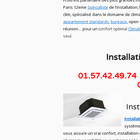
Froid
est partenaire des plus grandes 
Paris 12eme
Spécialiste
de
l’installation,
clim,
spécialisé dans le domaine de
clim
appartement standards
,
bureaux
, open
réunion… pour un c
onfort optimal
Climat
seul.
Installa
01.57.42.49.74
Ins
Installa
système
vous assure un vrai confort, installatio