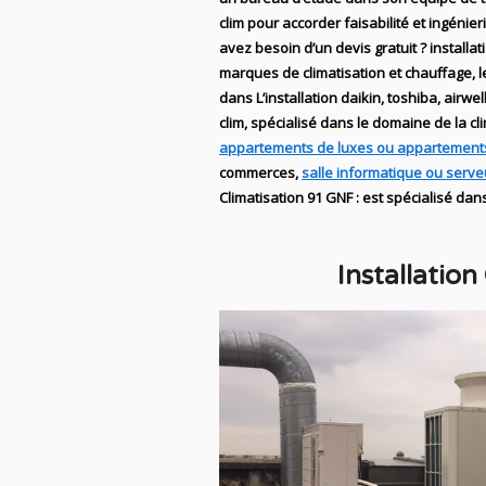
clim
pour accorder faisabilité et ingénier
avez besoin d’un devis gratuit ? installat
marques de
climatisation et chauffage
, 
dans
L’installation
daikin, toshiba, airwell
clim,
spécialisé dans le domaine de la
cl
appartements de luxes ou appartement
commerces,
salle informatique ou serve
Climatisation
91
GNF
:
est
spécialisé
dans
Installation