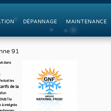
ATION
DÉPANNAGE
MAINTENANCE
onne 91
uit dans
t
fectué les
tarifs de la
d’un
ous !
la
e
à intégrée
echnicien