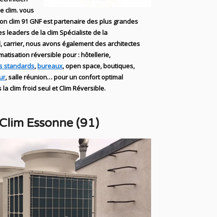
ie
clim
. vous
ion clim
91 GNF
est partenaire des plus grandes
les leaders
de la
clim Spécialiste de
la
, carrier
, nous avons également des
architectes
imatisation réversible
pour : hôtellerie,
s standards
,
bureaux
, open space, boutiques
,
ur
, salle réunion… pour un confort optimal
 la clim
froid seul et Clim Réversible.
 Clim Essonne (91)