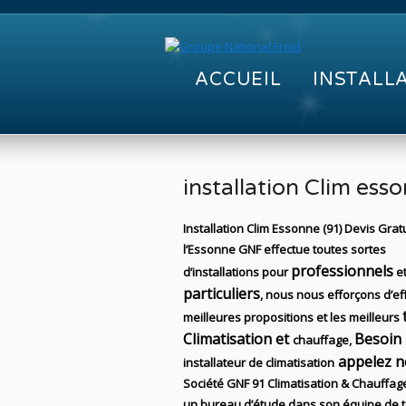
ACCUEIL
INSTALL
installation Clim ess
Installation Clim Essonne (91) Devis Grat
l’Essonne GNF effectue toutes sortes
professionnels
d’installations
pour
e
particuliers
, nous nous efforçons d’ef
meilleures propositions et les meilleurs
Climatisation et
Besoin
chauffage,
appelez n
installateur de climatisation
S
ociété
GNF 91
Climatisation & Chauffag
un bureau d’étude dans son équipe de t