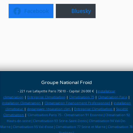
Facebook
Bluesky
Groupe National Froid
- 221 rue Lafayette Paris 75010 - Capital :26 000 € |
installateur
climatisation
|
Entreprise Climatisation
|
Climatisation 75
|
Climatisation Paris
|
installation Climatisation
|
Climatisation Financement Professionnel
|
installation
climatiseur
|
depannage réparation clim
|
Entreprise Climatisation
|
Société
Climatisation
|
Climatisation Paris 75 - Climatisation 91 Essonne|Climatisation 92
Hauts-de-seine|Climatisation 93 Seine-Saint-Denis|Climatisation 94 Val-De-
Marne|Climatisation 95 Val d'oise|Climatisation 77 Seine et Marne|Climatisation 78
Yvelines|