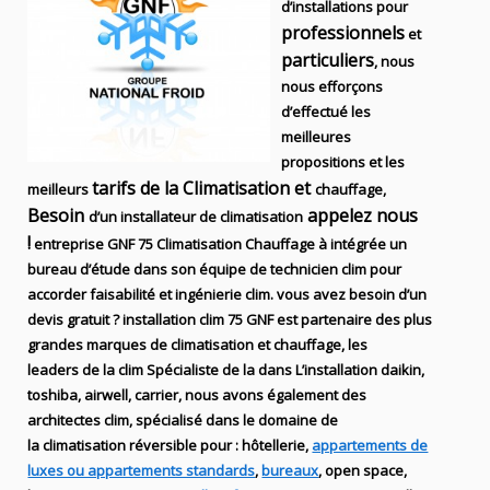
d’installations
pour
professionnels
et
particuliers
, nous
nous efforçons
d’effectué les
meilleures
propositions et les
tarifs de la Climatisation et
meilleurs
chauffage,
Besoin
appelez nous
d’un installateur de climatisation
!
entreprise
GNF 75
Climatisation Chauffage
à intégrée un
bureau d’étude dans son équipe de technicien
clim
pour
accorder faisabilité et ingénierie
clim
. vous avez besoin d’un
devis gratuit ? installation clim
75 GNF
est partenaire des plus
grandes marques de
climatisation et chauffage
, les
leaders
de la
clim Spécialiste de
la dans
L’installation
daikin,
toshiba, airwell, carrier
, nous avons également des
architectes clim,
spécialisé dans le domaine de
la
climatisation réversible
pour : hôtellerie,
appartements de
luxes ou appartements standards
,
bureaux
, open space,