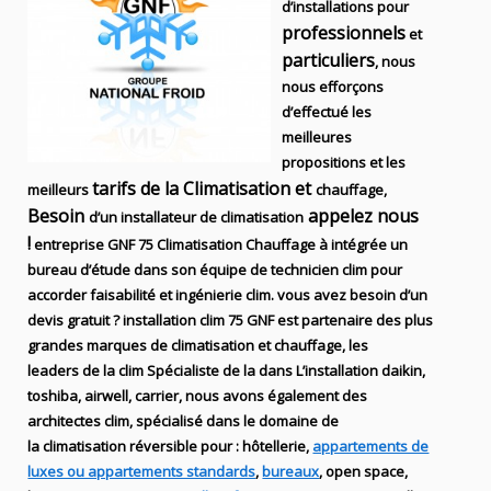
d’installations
pour
professionnels
et
particuliers
, nous
nous efforçons
d’effectué les
meilleures
propositions et les
tarifs de la Climatisation et
meilleurs
chauffage,
Besoin
appelez nous
d’un installateur de climatisation
!
entreprise
GNF 75
Climatisation Chauffage
à intégrée un
bureau d’étude dans son équipe de technicien
clim
pour
accorder faisabilité et ingénierie
clim
. vous avez besoin d’un
devis gratuit ? installation clim
75 GNF
est partenaire des plus
grandes marques de
climatisation et chauffage
, les
leaders
de la
clim Spécialiste de
la dans
L’installation
daikin,
toshiba, airwell, carrier
, nous avons également des
architectes clim,
spécialisé dans le domaine de
la
climatisation réversible
pour : hôtellerie,
appartements de
luxes ou appartements standards
,
bureaux
, open space,