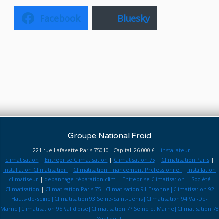
Facebook
Bluesky
Groupe National Froid
- 221 rue Lafayette Paris 75010 - Capital :26 000 € |
installateur
climatisation
|
Entreprise Climatisation
|
Climatisation 75
|
Climatisation Paris
|
installation Climatisation
|
Climatisation Financement Professionnel
|
installation
climatiseur
|
depannage réparation clim
|
Entreprise Climatisation
|
Société
Climatisation
|
Climatisation Paris 75 - Climatisation 91 Essonne|Climatisation 92
Hauts-de-seine|Climatisation 93 Seine-Saint-Denis|Climatisation 94 Val-De-
Marne|Climatisation 95 Val d'oise|Climatisation 77 Seine et Marne|Climatisation 78
Yvelines|