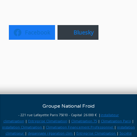
Facebook
Bluesky
Groupe National Froid
- 221 rue Lafayette Paris 75010 - Capital :26 000 € |
installateur
climatisation
|
Entreprise Climatisation
|
Climatisation 75
|
Climatisation Paris
|
installation Climatisation
|
Climatisation Financement Professionnel
|
installation
climatiseur
|
depannage réparation clim
|
Entreprise Climatisation
|
Société