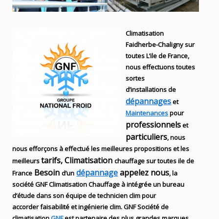
Climatisation
Faidherbe-Chaligny sur
toutes L’ile de France,
nous effectuons toutes
sortes
d’installations
de
dépannages
et
Maintenances
pour
professionnels
et
particuliers
, nous
nous efforçons à effectué les meilleures propositions et les
tarifs, Climatisation
meilleurs
chauffage sur toutes ile de
Besoin
dépannage
appelez nous
France
d’un
, la
société
GNF
Climatisation Chauffage
à intégrée un bureau
d’étude dans son équipe de technicien
clim
pour
accorder faisabilité et ingénierie
clim
.
GNF
Société de
climatisation
GNF
est partenaire des plus grandes marques