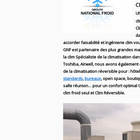
C
U
cl
Cl
da
accorder faisabilité et ingénierie
clim
vou
GNF
est partenaire des plus grandes m
la
clim Spécialiste de
la climatisation da
Toshiba, Airwell
, nous avons également
de la
climatisation réversible
pour : hôtel
standards
,
bureaux
, open space, bouti
salle réunion… pour un confort optimal
C
clim
froid seul et Clim Réversible.