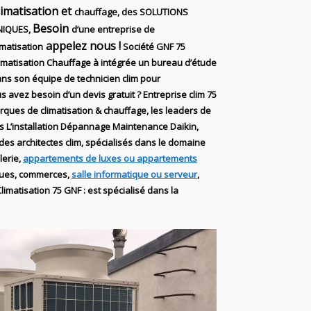
limatisation et
chauffage, des SOLUTIONS
Besoin
NIQUES,
d’une entreprise de
appelez nous !
imatisation
Société
GNF 75
imatisation Chauffage
à intégrée un bureau d’étude
ns son équipe de technicien
clim
pour
s avez besoin d’un devis gratuit ? Entreprise clim
75
arques de
climatisation & chauffage
, les leaders
de
ns
L’installation
Dépannage Maintenance Daikin,
 des
architectes clim,
spécialisés dans le domaine
lerie,
appartements de luxes ou appartements
ques
, commerces,
salle informatique ou serveur
,
limatisation
75
GNF
:
est
spécialisé
dans la