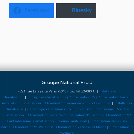
Facebook
Bluesky
Groupe National Froid
- 221 rue Lafayette Paris 75010 - Capital :26 000 € |
installateur
climatisation
|
Entreprise Climatisation
|
Climatisation 75
|
Climatisation Paris
|
installation Climatisation
|
Climatisation Financement Professionnel
|
installation
climatiseur
|
depannage réparation clim
|
Entreprise Climatisation
|
Société
Climatisation
|
Climatisation Paris 75 - Climatisation 91 Essonne|Climatisation 92
Hauts-de-seine|Climatisation 93 Seine-Saint-Denis|Climatisation 94 Val-De-
Marne|Climatisation 95 Val d'oise|Climatisation 77 Seine et Marne|Climatisation 78
Yvelines|