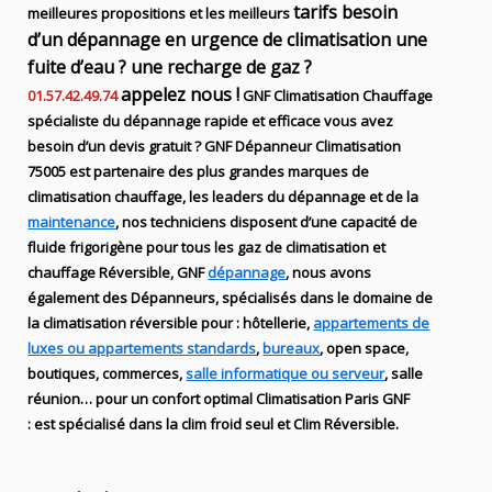
tarifs besoin
meilleures propositions et les meilleurs
d’un dépannage en urgence de climatisation une
fuite d’eau ? une recharge de gaz ?
appelez nous !
01.57.42.49.74
GNF
Climatisation Chauffage
spécialiste du dépannage rapide et efficace
vous avez
besoin d’un devis gratuit ? GNF Dépanneur
Climatisation
75005
est partenaire des plus grandes marques de
climatisation chauffage
, les leaders
du dépannage
et de
la
maintenance
, nos techniciens disposent d’une capacité de
fluide
frigorigène pour tous les gaz de climatisation et
chauffage Réversible, GNF
dépannage
, nous avons
également des Dépanneurs
,
spécialisés dans le domaine de
la
climatisation réversible
pour : hôtellerie,
appartements de
luxes ou appartements standards
,
bureaux
, open space,
boutiques
, commerces,
salle informatique ou serveur
, salle
réunion… pour un confort optimal
Climatisation
Paris
GNF
:
est
spécialisé
dans la clim
froid seul et Clim Réversible.