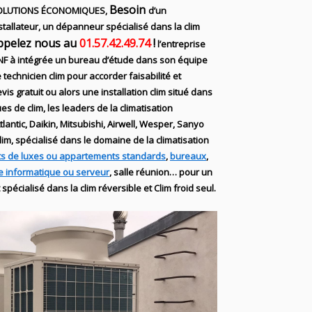
Besoin
OLUTIONS ÉCONOMIQUES,
d’un
stallateur, un dépanneur spécialisé dans la clim
ppelez nous au
01.57.42.49.74
!
l’entreprise
NF
à intégrée un bureau d’étude dans son équipe
 technicien
clim
pour accorder faisabilité et
is gratuit ou alors une installation clim
situé dans
ues de
clim
, les leaders
de la
climatisation
tlantic,
Daikin, Mitsubishi, Airwell, Wesper, Sanyo
lim,
spécialisé dans le domaine de la
climatisation
s de luxes ou appartements standards
,
bureaux
,
le informatique ou serveur
, salle réunion… pour un
t
spécialisé
dans la clim
réversible et Clim froid seul.