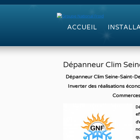
ACCUEIL
INSTALL
Dépanneur Clim Sein
Dépanneur Clim Seine-Saint-Den
Inverter des réalisations éco
Commerces I
Dé
ef
d’
no
qu