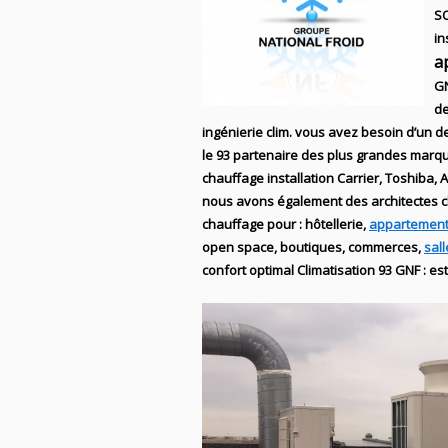
S
in
a
G
de
ingénierie
clim
. vous avez besoin d’un dev
le 93
partenaire des plus grandes marq
chauffage
installation
Carrier, Toshiba, A
nous avons également des
architectes c
chauffage
pour : hôtellerie,
appartement
open space, boutiques
, commerces,
sal
confort optimal
Climatisation
93
GNF
:
es