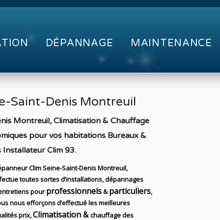
ATION
DÉPANNAGE
MAINTENANCE
e-Saint-Denis Montreuil
is Montreuil, Climatisation & Chauffage
nomiques pour vos habitations Bureaux &
nstallateur Clim 93
.
panneur Clim Seine-Saint-Denis Montreuil,
fectue toutes sortes d’installations, dépannages
professionnels
particuliers
entretiens
pour
&
,
us nous efforçons d’effectué les meilleures
Climatisation &
alités prix,
chauffage des