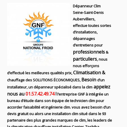
Dépanneur Clim
Seine-Saint-Denis
Aubervilliers,
effectue toutes sortes
d’installations,
dépannages
d’entretiens
pour
professionnels
&
particuliers
, nous
nous efforçons
Climatisation &
d’effectué les meilleures qualités prix,
Besoin
chauffage des SOLUTIONS ÉCONOMIQUES,
d’un
appelez
installateur, un dépanneur spécialisé dans la clim
nous au
01.57.42.49.74
!
l’entreprise
GNF
à intégrée un
bureau d’étude dans son équipe de technicien
clim
pour
accorder faisabilité et ingénierie
clim
. vous avez besoin d’un
devis gratuit ou alors une installation clim
situé dans le 93
partenaire des plus grandes marques de
clim
, les leaders
de
la
climatisation chauffage
installation
Carrier, Toshiba,