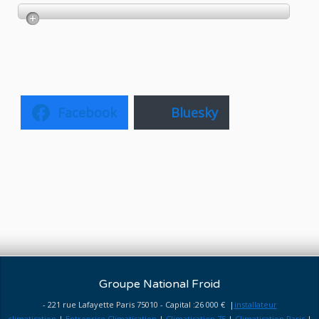
Facebook
Bluesky
Groupe National Froid
- 221 rue Lafayette Paris 75010 - Capital :26 000 € |
installateur
climatisation
|
Entreprise Climatisation
|
Climatisation 75
|
Climatisation Paris
|