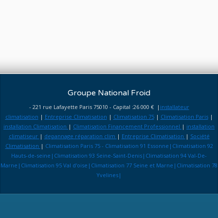
Groupe National Froid
- 221 rue Lafayette Paris 75010 - Capital :26 000 € |
installateur
climatisation
|
Entreprise Climatisation
|
Climatisation 75
|
Climatisation Paris
|
installation Climatisation
|
Climatisation Financement Professionnel
|
installation
climatiseur
|
depannage réparation clim
|
Entreprise Climatisation
|
Société
Climatisation
|
Climatisation Paris 75 - Climatisation 91 Essonne|Climatisation 92
Hauts-de-seine|Climatisation 93 Seine-Saint-Denis|Climatisation 94 Val-De-
Marne|Climatisation 95 Val d'oise|Climatisation 77 Seine et Marne|Climatisation 78
Yvelines|