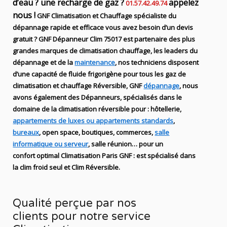
d’eau ? une recharge de gaz ?
appelez
01.57.42.49.74
nous !
GNF
Climatisation et Chauffage spécialiste du
dépannage rapide et efficace
vous avez besoin d’un devis
gratuit ? GNF Dépanneur
Clim 75017
est partenaire des plus
grandes marques de
climatisation chauffage
, les leaders
du
dépannage
et de
la
maintenance
, nos techniciens disposent
d’une capacité de fluide
frigorigène pour tous les gaz de
climatisation et chauffage Réversible, GNF
dépannage
, nous
avons également des Dépanneurs
,
spécialisés dans le
domaine de la
climatisation réversible
pour : hôtellerie,
appartements de luxes ou appartements standards
,
bureaux
, open space, boutiques
, commerces,
salle
informatique ou serveur
, salle réunion… pour un
confort optimal
Climatisation
Paris
GNF
:
est
spécialisé
dans
la clim
froid seul et Clim Réversible.
Qualité perçue par nos
clients pour notre service