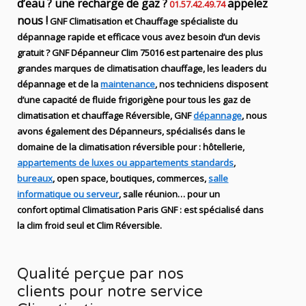
d’eau ? une recharge de gaz ?
appelez
01.57.42.49.74
nous !
GNF
Climatisation et Chauffage spécialiste du
dépannage rapide et efficace
vous avez besoin d’un devis
gratuit ? GNF Dépanneur
Clim 75016
est partenaire des plus
grandes marques de
climatisation chauffage
, les leaders
du
dépannage
et de
la
maintenance
, nos techniciens disposent
d’une capacité de fluide
frigorigène pour tous les gaz de
climatisation et chauffage Réversible, GNF
dépannage
, nous
avons également des Dépanneurs
,
spécialisés dans le
domaine de la
climatisation réversible
pour : hôtellerie,
appartements de luxes ou appartements standards
,
bureaux
, open space, boutiques
, commerces,
salle
informatique ou serveur
, salle réunion… pour un
confort optimal
Climatisation
Paris
GNF
:
est
spécialisé
dans
la clim
froid seul et Clim Réversible.
Qualité perçue par nos
clients pour notre service