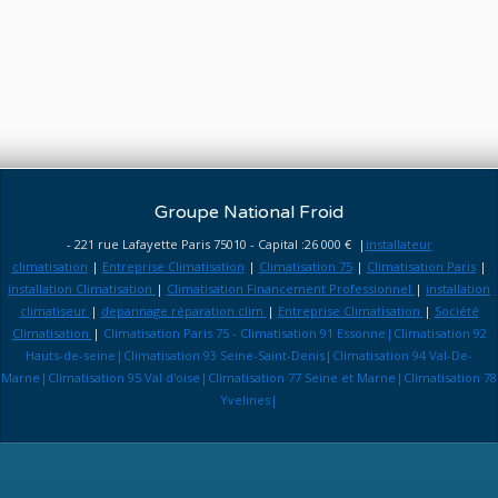
Groupe National Froid
- 221 rue Lafayette Paris 75010 - Capital :26 000 € |
installateur
climatisation
|
Entreprise Climatisation
|
Climatisation 75
|
Climatisation Paris
|
installation Climatisation
|
Climatisation Financement Professionnel
|
installation
climatiseur
|
depannage réparation clim
|
Entreprise Climatisation
|
Société
Climatisation
|
Climatisation Paris 75 - Climatisation 91 Essonne|Climatisation 92
Hauts-de-seine|Climatisation 93 Seine-Saint-Denis|Climatisation 94 Val-De-
Marne|Climatisation 95 Val d'oise|Climatisation 77 Seine et Marne|Climatisation 78
Yvelines|