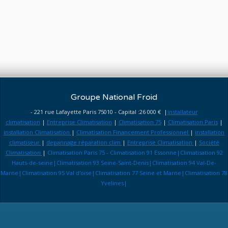
Groupe National Froid
- 221 rue Lafayette Paris 75010 - Capital :26 000 € |
installateur
climatisation
|
Entreprise Climatisation
|
Climatisation 75
|
Climatisation Paris
|
installation Climatisation
|
Climatisation Financement Professionnel
|
installation
climatiseur
|
depannage réparation clim
|
Entreprise Climatisation
|
Société
Climatisation
|
Climatisation Paris 75 - Climatisation 91 Essonne|Climatisation 92
Hauts-de-seine|Climatisation 93 Seine-Saint-Denis|Climatisation 94 Val-De-
Marne|Climatisation 95 Val d'oise|Climatisation 77 Seine et Marne|Climatisation 78
Yvelines|