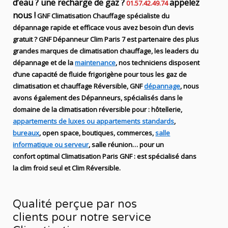
d’eau ? une recharge de gaz ?
appelez
01.57.42.49.74
nous !
GNF
Climatisation Chauffage spécialiste du
dépannage rapide et efficace
vous avez besoin d’un devis
gratuit ? GNF Dépanneur
Clim Paris 7
est partenaire des plus
grandes marques de
climatisation chauffage
, les leaders
du
dépannage
et de
la
maintenance
, nos techniciens disposent
d’une capacité de fluide
frigorigène pour tous les gaz de
climatisation et chauffage Réversible, GNF
dépannage
, nous
avons également des Dépanneurs
,
spécialisés dans le
domaine de la
climatisation réversible
pour : hôtellerie,
appartements de luxes ou appartements standards
,
bureaux
, open space, boutiques
, commerces,
salle
informatique ou serveur
, salle réunion… pour un
confort optimal
Climatisation
Paris
GNF
:
est
spécialisé
dans
la clim
froid seul et Clim Réversible.
Qualité perçue par nos
clients pour notre service