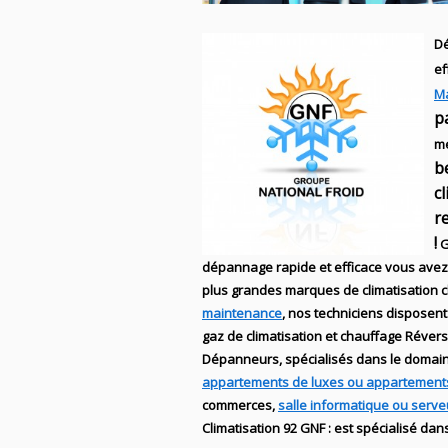
Dé
ef
M
p
me
b
c
r
!
G
dépannage rapide et efficace
vous avez 
plus grandes marques de
climatisation 
maintenance
, nos techniciens disposent
gaz de climatisation et chauffage Réver
Dépanneurs
,
spécialisés dans le domai
appartements de luxes ou appartement
commerces,
salle informatique ou serve
Climatisation
92
GNF
:
est
spécialisé
dans