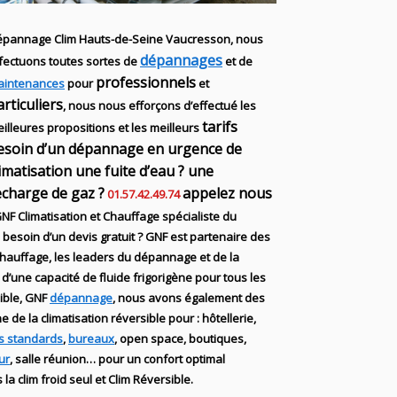
pannage Clim Hauts-de-Seine Vaucresson, nous
dépannages
fectuons toutes sortes
de
et de
professionnels
aintenances
pour
et
articuliers
, nous nous efforçons d’effectué les
tarifs
illeures propositions et les meilleurs
esoin d’un dépannage en urgence de
limatisation une fuite d’eau ? une
echarge de gaz ?
appelez nous
01.57.42.49.74
NF
Climatisation et Chauffage spécialiste du
besoin d’un devis gratuit ? GNF
est partenaire des
chauffage
, les leaders
du dépannage
et de
la
 d’une capacité de fluide
frigorigène pour tous les
sible, GNF
dépannage
, nous avons également des
ne de la
climatisation réversible
pour : hôtellerie,
s standards
,
bureaux
, open space, boutiques
,
ur
, salle réunion… pour un confort optimal
 la clim
froid seul et Clim Réversible.