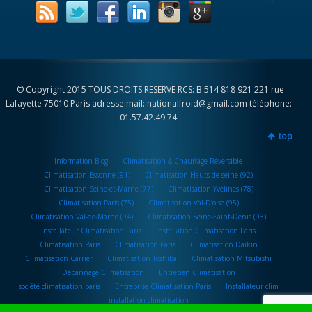
© Copyright 2015 TOUS DROITS RESERVE RCS: B 514 818 921 221 rue
Lafayette 75010 Paris adresse mail: nationalfroid@gmail.com téléphone:
01.57.42.49.74
top
Information Blog
Climatisation & Chauffage Réversible
Climatisation Essonne (91)
Climatisation Hauts-de-seine (92)
Climatisation Seine-et-Marne (77)
Climatisation Yvelines (78)
Climatisation Paris (75)
Climatisation Val-D’oise (95)
Climatisation Val-de-Marne (94)
Climatisation Seine-Saint-Denis (93)
Installateur Climatisation Paris
Installation Climatisation Paris
Climatisation Paris
Climatisation Paris
Climatisation Daikin
Climatisation Carrier
Climatisation Toshiba
Climatisation Mitsubishi
Dépannage Climatisation
Entretien Climatisation
société climatisation paris
Entreprise Climatisation Paris
Installateur clim
installation climatisation