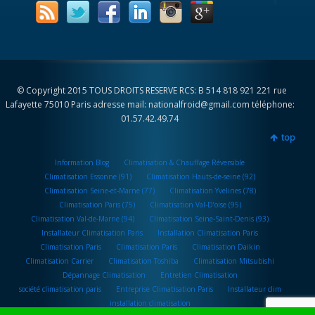
© Copyright 2015 TOUS DROITS RESERVE RCS: B 514 818 921 221 rue
Lafayette 75010 Paris adresse mail: nationalfroid@gmail.com téléphone:
01.57.42.49.74
top
Information Blog
Climatisation & Chauffage Réversible
Climatisation Essonne (91)
Climatisation Hauts-de-seine (92)
Climatisation Seine-et-Marne (77)
Climatisation Yvelines (78)
Climatisation Paris (75)
Climatisation Val-D’oise (95)
Climatisation Val-de-Marne (94)
Climatisation Seine-Saint-Denis (93)
Installateur Climatisation Paris
Installation Climatisation Paris
Climatisation Paris
Climatisation Paris
Climatisation Daikin
Climatisation Carrier
Climatisation Toshiba
Climatisation Mitsubishi
Dépannage Climatisation
Entretien Climatisation
société climatisation paris
Entreprise Climatisation Paris
Installateur clim
installation climatisation