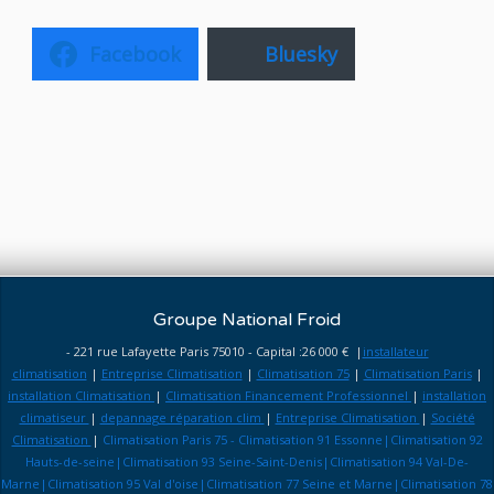
Facebook
Bluesky
Groupe National Froid
- 221 rue Lafayette Paris 75010 - Capital :26 000 € |
installateur
climatisation
|
Entreprise Climatisation
|
Climatisation 75
|
Climatisation Paris
|
installation Climatisation
|
Climatisation Financement Professionnel
|
installation
climatiseur
|
depannage réparation clim
|
Entreprise Climatisation
|
Société
Climatisation
|
Climatisation Paris 75 - Climatisation 91 Essonne|Climatisation 92
Hauts-de-seine|Climatisation 93 Seine-Saint-Denis|Climatisation 94 Val-De-
Marne|Climatisation 95 Val d'oise|Climatisation 77 Seine et Marne|Climatisation 78