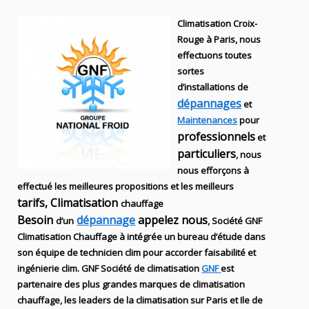
Climatisation Croix-
Rouge à Paris, nous
effectuons toutes
sortes
d’installations
de
dépannages
et
Maintenances
pour
professionnels
et
particuliers
, nous
nous efforçons à
effectué les meilleures propositions et les meilleurs
tarifs, Climatisation
chauffage
Besoin
dépannage
appelez nous
d’un
, S
ociété
GNF
Climatisation Chauffage
à intégrée un bureau d’étude dans
son équipe de technicien
clim
pour accorder faisabilité et
ingénierie
clim
.
GNF
Société de climatisation
GNF
est
partenaire des plus grandes marques de
climatisation
chauffage
, les leaders
de la
climatisation sur Paris et Ile de